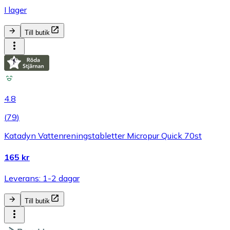
I lager
Till butik
4.8
(
79
)
Katadyn Vattenreningstabletter Micropur Quick 70st
165 kr
Leverans: 1-2 dagar
Till butik