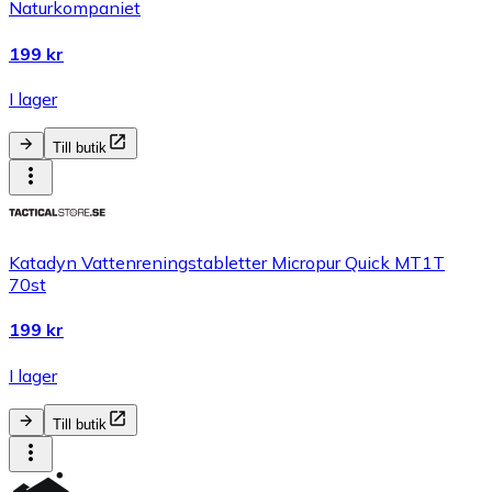
Naturkompaniet
199 kr
I lager
Till butik
Katadyn Vattenreningstabletter Micropur Quick MT1T
70st
199 kr
I lager
Till butik