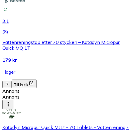
3.1
(
6
)
Vattenreningstabletter 70 stycken – Katadyn Micropur
Quick MQ 1T
179 kr
I lager
Till butik
Annons
Annons
Katadyn Micropur Quick Mt1t - 70 Tablets - Vattenrening -