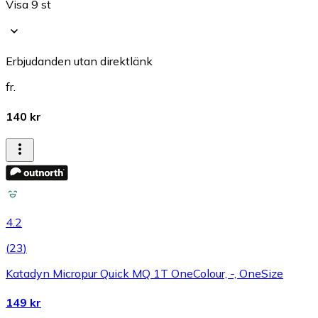
Visa 9 st
Erbjudanden utan direktlänk
fr.
140 kr
4.2
(
23
)
Katadyn Micropur Quick MQ 1T OneColour, -, OneSize
149 kr