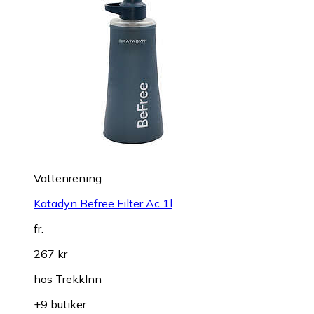
Vattenrening
Katadyn Befree Filter Ac 1l
fr.
267 kr
hos
TrekkInn
+9 butiker