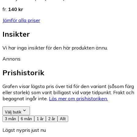
fr.
140 kr
Jämför alla priser
Insikter
Vi har inga insikter för den här produkten ännu.
Annons
Prishistorik
Grafen visar lägsta pris över tid för den variant (såsom färg
eller storlek) som varit billigast vid varje tidpunkt. Frakt och
begagnat ingår inte.
Läs mer om prishistoriken.
Välj butik
3 mån
6 mån
1 år
2 år
Allt
Lägst nypris just nu