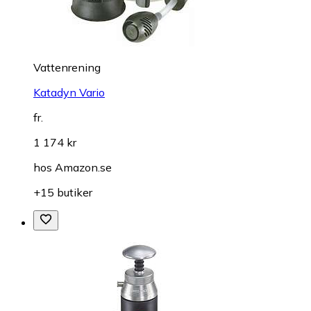
Vattenrening
Katadyn Vario
fr.
1 174 kr
hos
Amazon.se
+15 butiker