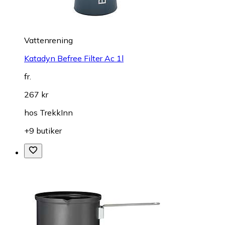
Vattenrening
Katadyn Befree Filter Ac 1l
fr.
267 kr
hos
TrekkInn
+9 butiker