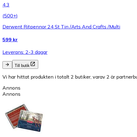
4.3
(
500+
)
Derwent Ritpennor 24 St Tin /Arts And Crafts /Multi
599 kr
Leverans: 2-3 dagar
Till butik
Vi har hittat produkten i totalt 2 butiker, varav 2 är partnerbu
Annons
Annons