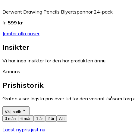
Derwent Drawing Pencils Blyertspennor 24-pack
fr.
599 kr
Jämför alla priser
Insikter
Vi har inga insikter för den här produkten ännu.
Annons
Prishistorik
Grafen visar lägsta pris över tid för den variant (såsom färg e
Välj butik
3 mån
6 mån
1 år
2 år
Allt
Lägst nypris just nu