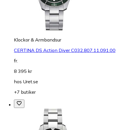
Klockor & Armbandsur
CERTINA DS Action Diver C032.807.11.091.00
fr.
8 395 kr
hos
Uret.se
+7 butiker