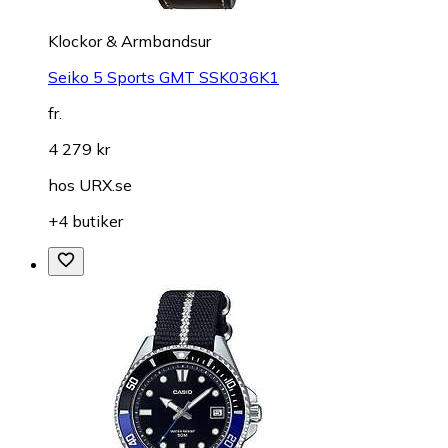
Klockor & Armbandsur
Seiko 5 Sports GMT SSK036K1
fr.
4 279 kr
hos
URX.se
+4 butiker