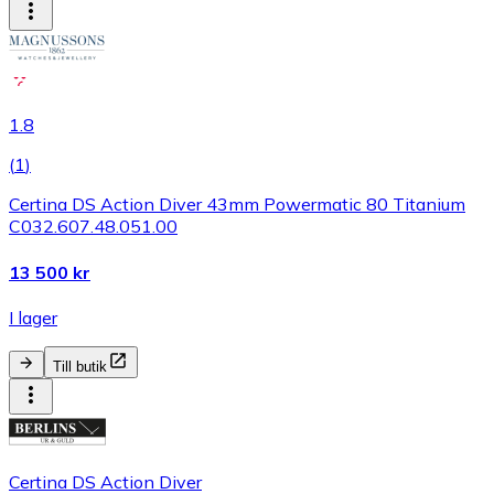
1.8
(
1
)
Certina DS Action Diver 43mm Powermatic 80 Titanium
C032.607.48.051.00
13 500 kr
I lager
Till butik
Certina DS Action Diver