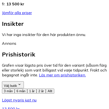
fr.
13 500 kr
Jämför alla priser
Insikter
Vi har inga insikter för den här produkten ännu.
Annons
Prishistorik
Grafen visar lägsta pris över tid för den variant (såsom färg
eller storlek) som varit billigast vid varje tidpunkt. Frakt och
begagnat ingår inte.
Läs mer om prishistoriken.
Välj butik
3 mån
6 mån
1 år
2 år
Allt
Lägst nypris just nu
13 500 kr