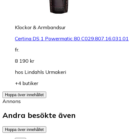
Klockor & Armbandsur
Certina DS 1 Powermatic 80 C029.807.16.031.01
fr.
8 190 kr
hos
Lindahls Urmakeri
+4 butiker
Hoppa över innehållet
Annons
Andra besökte även
Hoppa över innehållet