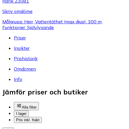
Rank 23081
Skriv omdöme
Målgrupp: Herr, Vattentäthet (max djup): 300 m,
Funktioner: Självlysande
Priser
Insikter
Prishistorik
Omdömen
Info
Jämför priser och butiker
Alla filter
I lager
Pris inkl. frakt