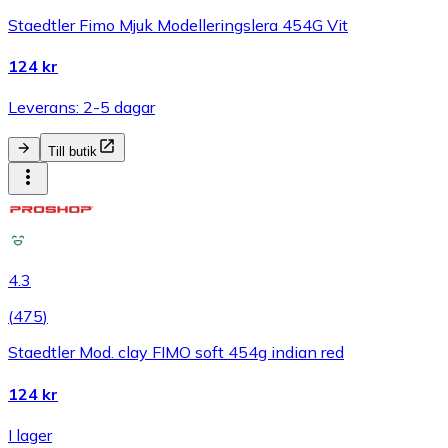
Staedtler Fimo Mjuk Modelleringslera 454G Vit
124 kr
Leverans: 2-5 dagar
Till butik
4.3
(
475
)
Staedtler Mod. clay FIMO soft 454g indian red
124 kr
I lager