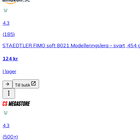
4.3
(
185
)
STAEDTLER FIMO soft 8021 Modelleringslera – svart, 454 
124 kr
I lager
Till butik
4.3
(
500+
)