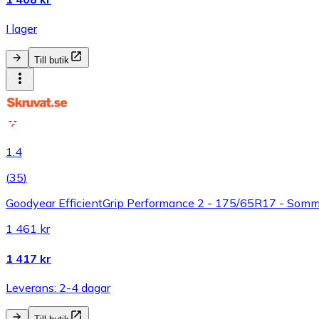
I lager
Till butik
1.4
(
35
)
Goodyear EfficientGrip Performance 2 - 175/65R17 - Som
1 461 kr
1 417 kr
Leverans: 2-4 dagar