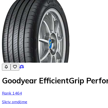
Goodyear EfficientGrip Perf
Rank 1464
Skriv omdöme