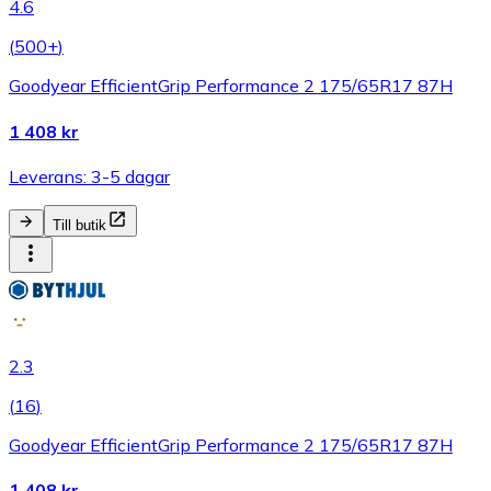
4.6
(
500+
)
Goodyear EfficientGrip Performance 2 175/65R17 87H
1 408 kr
Leverans: 3-5 dagar
Till butik
2.3
(
16
)
Goodyear EfficientGrip Performance 2 175/65R17 87H
1 408 kr