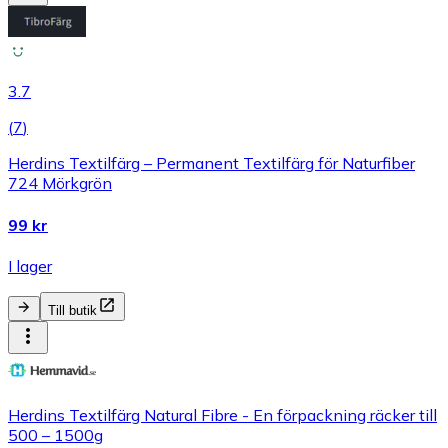
3.7
(
7
)
Herdins Textilfärg – Permanent Textilfärg för Naturfiber
724 Mörkgrön
99 kr
I lager
Till butik
Herdins Textilfärg Natural Fibre - En förpackning räcker till
500 – 1500g