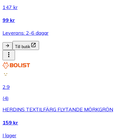
147 kr
99 kr
Leverans: 2-6 dagar
Till butik
2.9
(
4
)
HERDINS TEXTILFÄRG FLYTANDE MÖRKGRÖN
159 kr
I lager