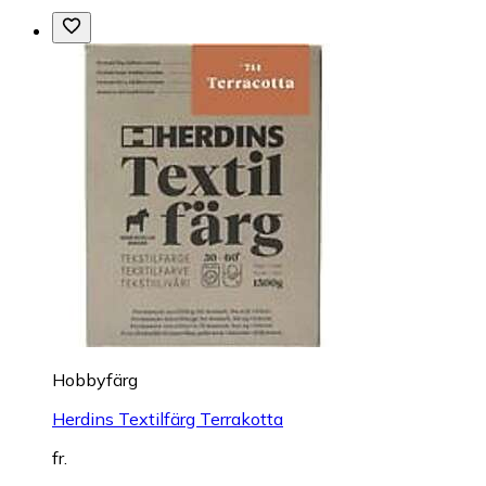
Hobbyfärg
Herdins Textilfärg Terrakotta
fr.