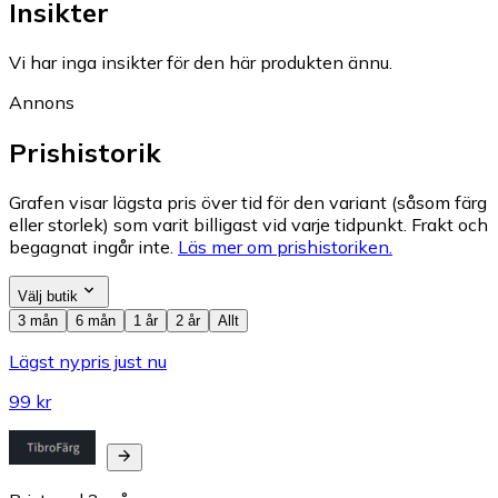
Insikter
Vi har inga insikter för den här produkten ännu.
Annons
Prishistorik
Grafen visar lägsta pris över tid för den variant (såsom färg
eller storlek) som varit billigast vid varje tidpunkt. Frakt och
begagnat ingår inte.
Läs mer om prishistoriken.
Välj butik
3 mån
6 mån
1 år
2 år
Allt
Lägst nypris just nu
99 kr