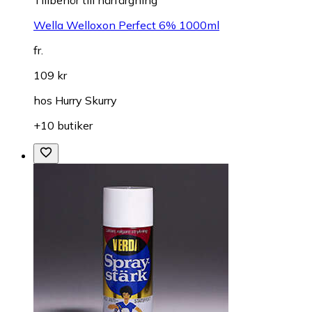
Wella Welloxon Perfect 6% 1000ml
fr.
109 kr
hos
Hurry Skurry
+10 butiker