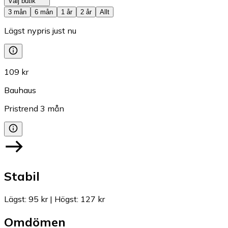
Välj butik
3 mån
6 mån
1 år
2 år
Allt
Lägst nypris just nu
109 kr
Bauhaus
Pristrend
3
mån
Stabil
Lägst
:
95 kr
|
Högst
:
127 kr
Omdömen