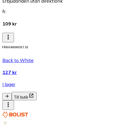
Erbjudanden utan direktlänk
fr.
109 kr
Back to White
127 kr
I lager
Till butik