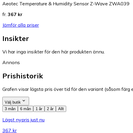
Aeotec Temperature & Humidity Sensor Z-Wave ZWA039
fr.
367 kr
Jämför alla priser
Insikter
Vi har inga insikter för den här produkten ännu.
Annons
Prishistorik
Grafen visar lägsta pris över tid för den variant (såsom färg e
Välj butik
3 mån
6 mån
1 år
2 år
Allt
Lägst nypris just nu
367 kr