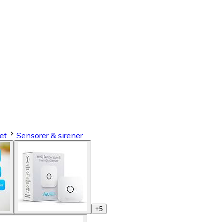
et
Sensorer & sirener
+
5