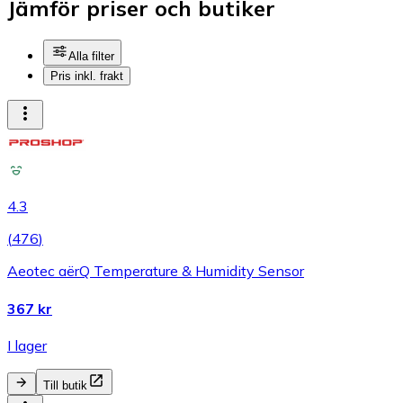
Jämför priser och butiker
Alla filter
Pris inkl. frakt
4.3
(
476
)
Aeotec aërQ Temperature & Humidity Sensor
367 kr
I lager
Till butik