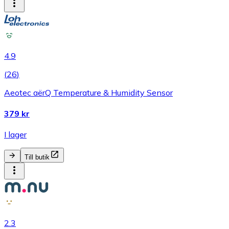
4.9
(
26
)
Aeotec aërQ Temperature & Humidity Sensor
379 kr
I lager
Till butik
2.3