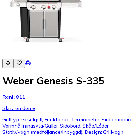
Weber Genesis S-335
Rank 811
Skriv omdöme
Grilltyp: Gasolgrill, Funktioner: Termometer, Sidobrännare,
Varmhållningsyta/Galler, Sidobord, Skåp/Lådor,
Stativ/vagn (medföljande/inbyggd), Design: Grillvagn