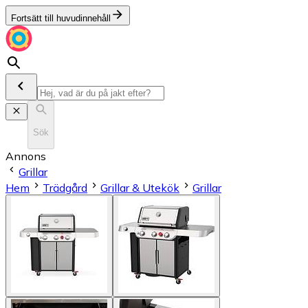
Fortsätt till huvudinnehåll
Sök
Annons
Grillar
Hem
Trädgård
Grillar & Utekök
Grillar