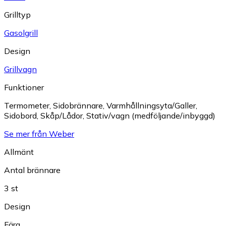
Grilltyp
Gasolgrill
Design
Grillvagn
Funktioner
Termometer
,
Sidobrännare
,
Varmhållningsyta/Galler
,
Sidobord
,
Skåp/Lådor
,
Stativ/vagn (medföljande/inbyggd)
Se mer från Weber
Allmänt
Antal brännare
3 st
Design
Färg