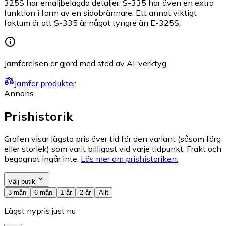
325S har emaljbelagda detaljer. S-335 har även en extra
funktion i form av en sidobrännare. Ett annat viktigt
faktum är att S-335 är något tyngre än E-325S.
Jämförelsen är gjord med stöd av AI-verktyg.
Jämför produkter
Annons
Prishistorik
Grafen visar lägsta pris över tid för den variant (såsom färg
eller storlek) som varit billigast vid varje tidpunkt. Frakt och
begagnat ingår inte.
Läs mer om prishistoriken.
Välj butik
3 mån
6 mån
1 år
2 år
Allt
Lägst nypris just nu