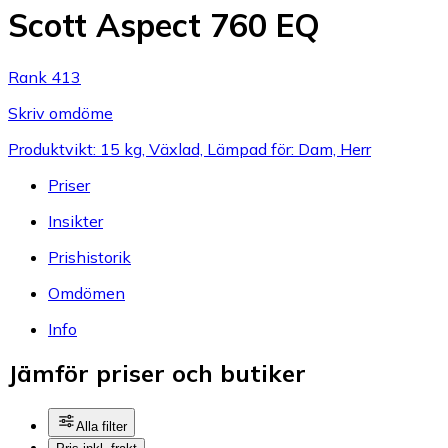
Scott Aspect 760 EQ
Rank 413
Skriv omdöme
Produktvikt: 15 kg, Växlad, Lämpad för: Dam, Herr
Priser
Insikter
Prishistorik
Omdömen
Info
Jämför priser och butiker
Alla filter