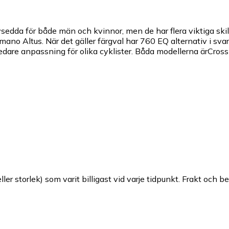
dda för både män och kvinnor, men de har flera viktiga ski
 Altus. När det gäller färgval har 760 EQ alternativ i svart,
redare anpassning för olika cyklister. Båda modellerna ärCro
ller storlek) som varit billigast vid varje tidpunkt. Frakt och b