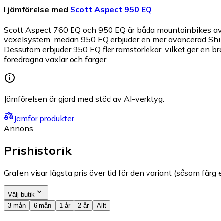
I jämförelse med
Scott Aspect 950 EQ
Scott Aspect 760 EQ och 950 EQ är båda mountainbikes avse
växelsystem, medan 950 EQ erbjuder en mer avancerad Shimano
Dessutom erbjuder 950 EQ fler ramstorlekar, vilket ger en b
föredragna växlar och färger.
Jämförelsen är gjord med stöd av AI-verktyg.
Jämför produkter
Annons
Prishistorik
Grafen visar lägsta pris över tid för den variant (såsom färg e
Välj butik
3 mån
6 mån
1 år
2 år
Allt