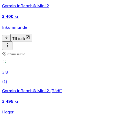
Garmin inReach® Mini 2
3 400 kr
Inkommande
Till butik
3.8
(
1
)
Garmin inReach® Mini 2 (Röd)"
3 495 kr
I lager