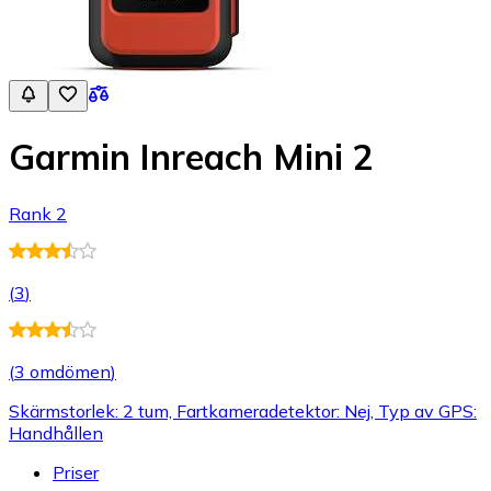
Garmin Inreach Mini 2
Rank 2
(
3
)
(
3 omdömen
)
Skärmstorlek: 2 tum, Fartkameradetektor: Nej, Typ av GPS:
Handhållen
Priser