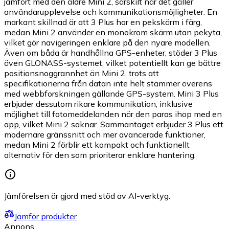
jämfört med den äldre Mini 2, särskilt när det gäller
användarupplevelse och kommunikationsmöjligheter. En
markant skillnad är att 3 Plus har en pekskärm i färg,
medan Mini 2 använder en monokrom skärm utan pekyta,
vilket gör navigeringen enklare på den nyare modellen.
Även om båda är handhållna GPS-enheter, stöder 3 Plus
även GLONASS-systemet, vilket potentiellt kan ge bättre
positionsnoggrannhet än Mini 2, trots att
specifikationerna från datan inte helt stämmer överens
med webbforskningen gällande GPS-system. Mini 3 Plus
erbjuder dessutom rikare kommunikation, inklusive
möjlighet till fotomeddelanden när den paras ihop med en
app, vilket Mini 2 saknar. Sammantaget erbjuder 3 Plus ett
modernare gränssnitt och mer avancerade funktioner,
medan Mini 2 förblir ett kompakt och funktionellt
alternativ för den som prioriterar enklare hantering.
Jämförelsen är gjord med stöd av AI-verktyg.
Jämför produkter
Annons