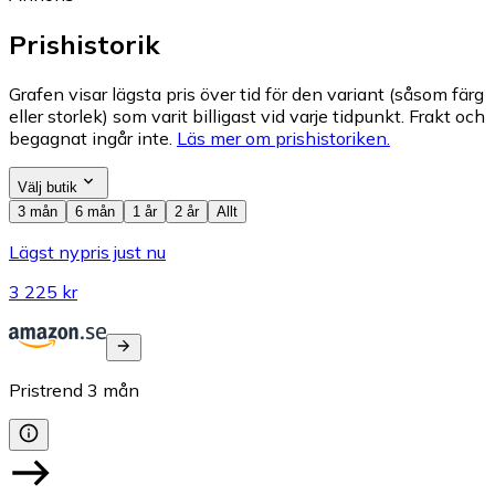
Prishistorik
Grafen visar lägsta pris över tid för den variant (såsom färg
eller storlek) som varit billigast vid varje tidpunkt. Frakt och
begagnat ingår inte.
Läs mer om prishistoriken.
Välj butik
3 mån
6 mån
1 år
2 år
Allt
Lägst nypris just nu
3 225 kr
Pristrend
3
mån