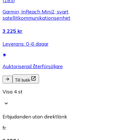
(
183
)
Garmin, InReach Mini2, svart,
satellitkommunikationsenhet
3 225 kr
Leverans: 0-6 dagar
Auktoriserad återförsäljare
Till butik
Visa 4 st
Erbjudanden utan direktlänk
fr.