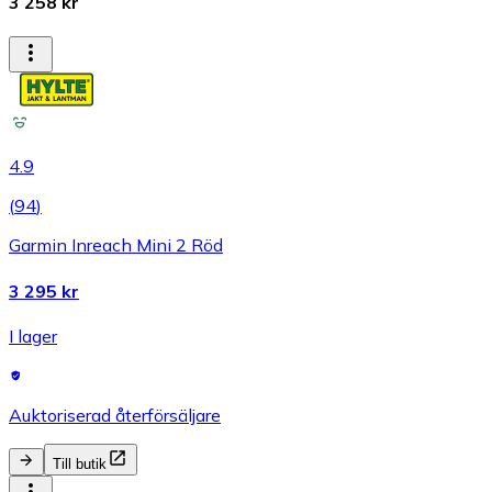
3 258 kr
4.9
(
94
)
Garmin Inreach Mini 2 Röd
3 295 kr
I lager
Auktoriserad återförsäljare
Till butik