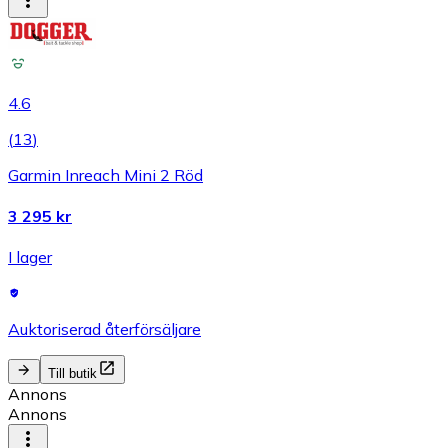
4.6
(
13
)
Garmin Inreach Mini 2 Röd
3 295 kr
I lager
Auktoriserad återförsäljare
Till butik
Annons
Annons