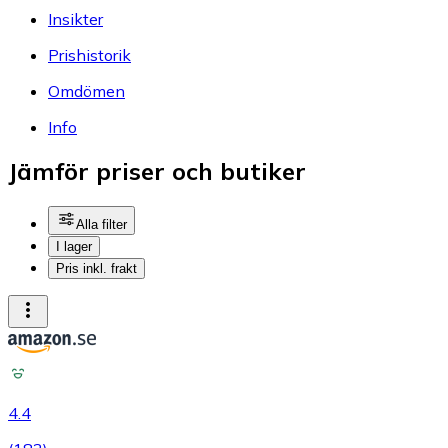
Insikter
Prishistorik
Omdömen
Info
Jämför priser och butiker
Alla filter
I lager
Pris inkl. frakt
4.4