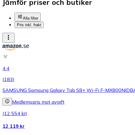
Jämför priser och butiker
Alla filter
Pris inkl. frakt
4.4
(
183
)
SAMSUNG Samsung Galaxy Tab S8+ Wi-Fi F-MX800NIDBAMZ
Medlemspris mot avgift
(12 554 kr)
12 119 kr