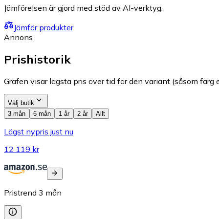
Jämförelsen är gjord med stöd av AI-verktyg.
Jämför produkter
Annons
Prishistorik
Grafen visar lägsta pris över tid för den variant (såsom färg e
Välj butik
3 mån
6 mån
1 år
2 år
Allt
Lägst nypris just nu
12 119 kr
Pristrend
3
mån