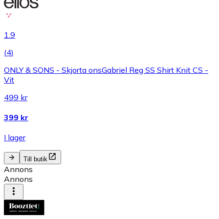
1.9
(
4
)
ONLY & SONS - Skjorta onsGabriel Reg SS Shirt Knit CS -
Vit
499 kr
399 kr
I lager
Till butik
Annons
Annons