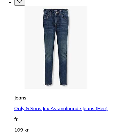
Jeans
Only & Sons Jax Avsmalnande Jeans (Herr)
fr.
109 kr