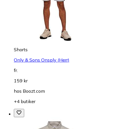
Shorts
Only & Sons Onsply (Herr)
fr.
159 kr
hos
Boozt.com
+4 butiker