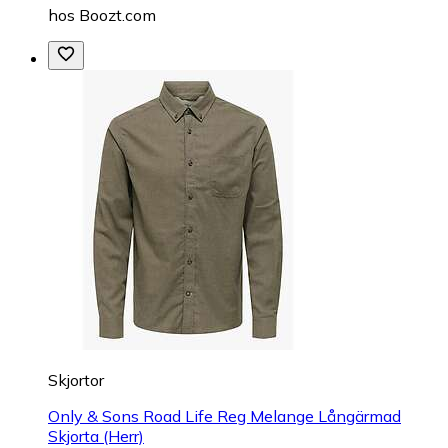
hos
Boozt.com
Skjortor
Only & Sons Road Life Reg Melange Långärmad
Skjorta (Herr)