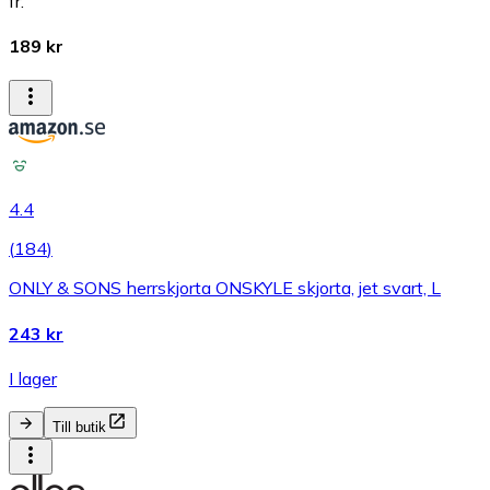
fr.
189 kr
4.4
(
184
)
ONLY & SONS herrskjorta ONSKYLE skjorta, jet svart, L
243 kr
I lager
Till butik