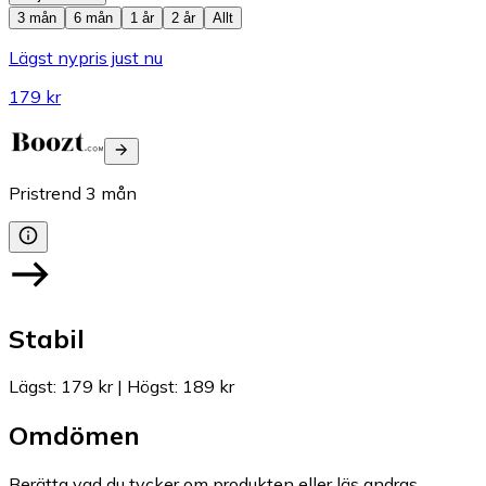
3 mån
6 mån
1 år
2 år
Allt
Lägst nypris just nu
179 kr
Pristrend
3
mån
Stabil
Lägst
:
179 kr
|
Högst
:
189 kr
Omdömen
Berätta vad du tycker om produkten eller läs andras