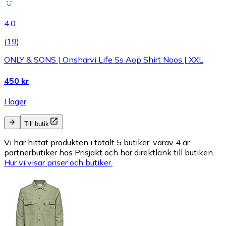
4.0
(
19
)
ONLY & SONS | Onsharvi Life Ss Aop Shirt Noos | XXL
450 kr
I lager
Till butik
Vi har hittat produkten i totalt 5 butiker, varav 4 är
partnerbutiker hos Prisjakt och har direktlänk till butiken.
Hur vi visar priser och butiker.