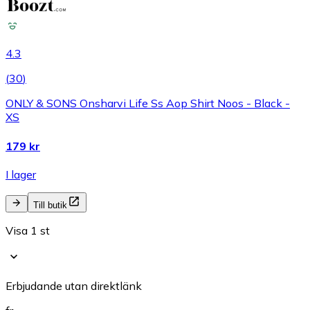
4.3
(
30
)
ONLY & SONS Onsharvi Life Ss Aop Shirt Noos - Black -
XS
179 kr
I lager
Till butik
Visa 1 st
Erbjudande utan direktlänk