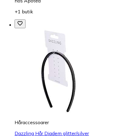
hos
Apotea
+1 butik
Håraccessoarer
Dazzling Hår Diadem glitter/silver