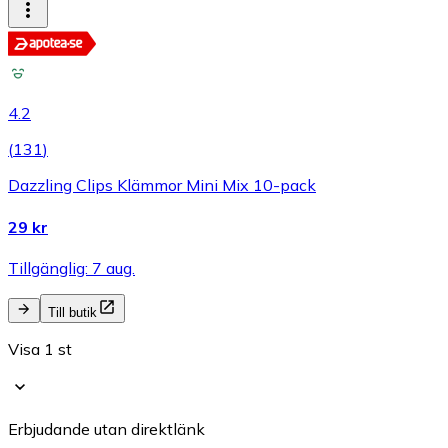
4.2
(
131
)
Dazzling Clips Klämmor Mini Mix 10-pack
29 kr
Tillgänglig: 7 aug.
Till butik
Visa 1 st
Erbjudande utan direktlänk