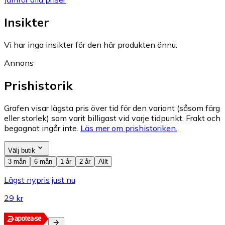
Insikter
Vi har inga insikter för den här produkten ännu.
Annons
Prishistorik
Grafen visar lägsta pris över tid för den variant (såsom färg
eller storlek) som varit billigast vid varje tidpunkt. Frakt och
begagnat ingår inte.
Läs mer om prishistoriken.
Välj butik
3 mån
6 mån
1 år
2 år
Allt
Lägst nypris just nu
29 kr