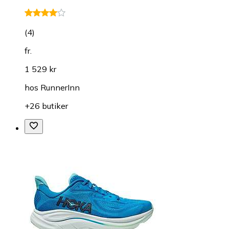
(
4
)
fr.
1 529 kr
hos
RunnerInn
+26 butiker