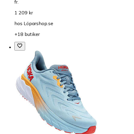
fr.
1 209 kr
hos
Löparshop.se
+18 butiker