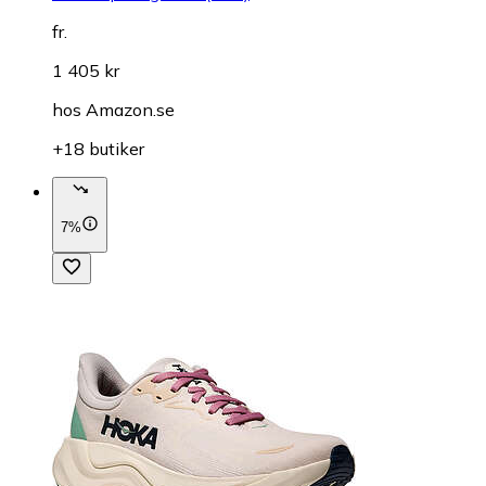
fr.
1 405 kr
hos
Amazon.se
+18 butiker
7%