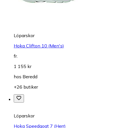
Löparskor
Hoka Clifton 10 (Men's)
fr.
1 155 kr
hos
Beredd
+26 butiker
Löparskor
Hoka Speedgoat 7 (Herr)