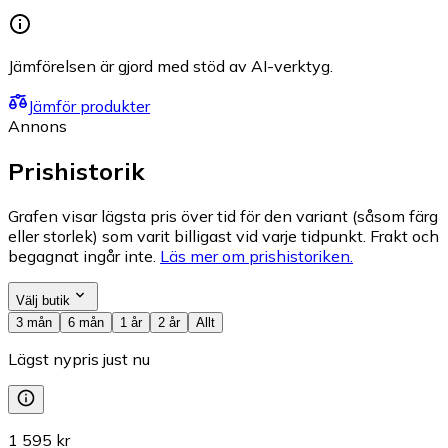
Jämförelsen är gjord med stöd av AI-verktyg.
Jämför produkter
Annons
Prishistorik
Grafen visar lägsta pris över tid för den variant (såsom färg
eller storlek) som varit billigast vid varje tidpunkt. Frakt och
begagnat ingår inte.
Läs mer om prishistoriken.
Välj butik
3 mån
6 mån
1 år
2 år
Allt
Lägst nypris just nu
1 595 kr