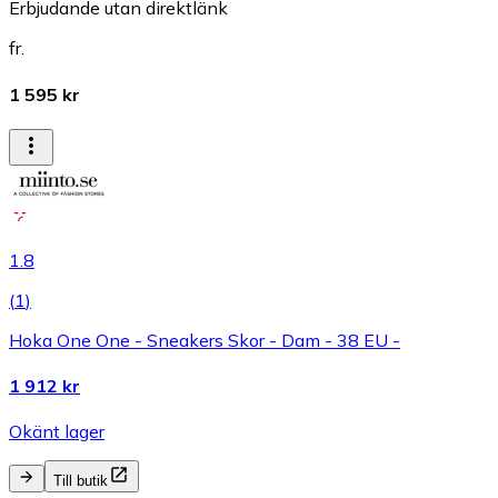
Erbjudande utan direktlänk
fr.
1 595 kr
1.8
(
1
)
Hoka One One - Sneakers Skor - Dam - 38 EU -
1 912 kr
Okänt lager
Till butik