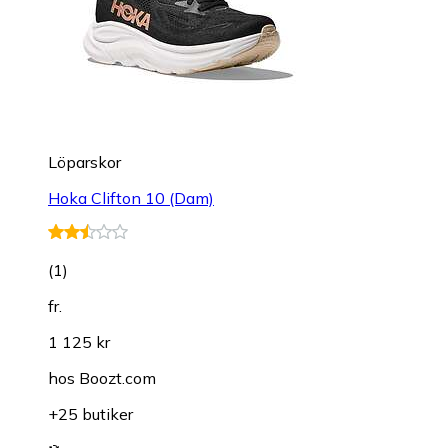
Löparskor
Hoka Clifton 10 (Dam)
(
1
)
fr.
1 125 kr
hos
Boozt.com
+25 butiker