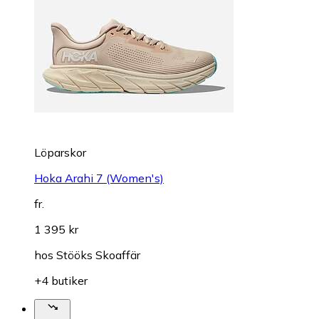
Löparskor
Hoka Arahi 7 (Women's)
fr.
1 395 kr
hos
Stööks Skoaffär
+4 butiker