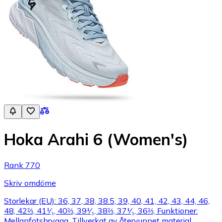
Hoka Arahi 6 (Women's)
Rank 770
Skriv omdöme
Storlekar (EU): 36, 37, 38, 38.5, 39, 40, 41, 42, 43, 44, 46,
48, 42⅔, 41¹⁄₃, 40⅔, 39¹⁄₃, 38⅔, 37¹⁄₃, 36⅔, Funktioner:
Mellanfotsbrygga, Tillverkat av återvunnet material,