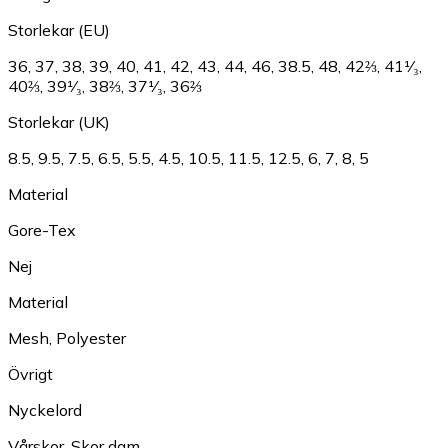
Storlekar (EU)
36
,
37
,
38
,
39
,
40
,
41
,
42
,
43
,
44
,
46
,
38.5
,
48
,
42⅔
,
41¹⁄₃
,
40⅔
,
39¹⁄₃
,
38⅔
,
37¹⁄₃
,
36⅔
Storlekar (UK)
8.5
,
9.5
,
7.5
,
6.5
,
5.5
,
4.5
,
10.5
,
11.5
,
12.5
,
6
,
7
,
8
,
5
Material
Gore-Tex
Nej
Material
Mesh
,
Polyester
Övrigt
Nyckelord
Vårskor
,
Skor dam