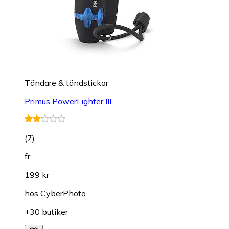
Tändare & tändstickor
Primus PowerLighter III
(
7
)
fr.
199 kr
hos
CyberPhoto
+30 butiker