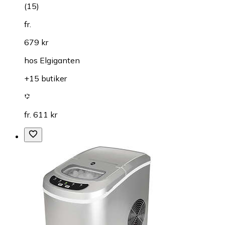
(
15
)
fr.
679 kr
hos
Elgiganten
+15 butiker
fr. 611 kr