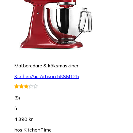
Matberedare & köksmaskiner
KitchenAid Artisan 5KSM125
(
8
)
fr.
4 390 kr
hos
KitchenTime