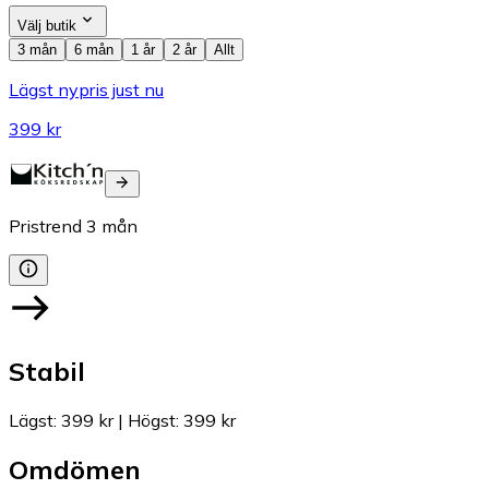
Välj butik
3 mån
6 mån
1 år
2 år
Allt
Lägst nypris just nu
399 kr
Pristrend
3
mån
Stabil
Lägst
:
399 kr
|
Högst
:
399 kr
Omdömen