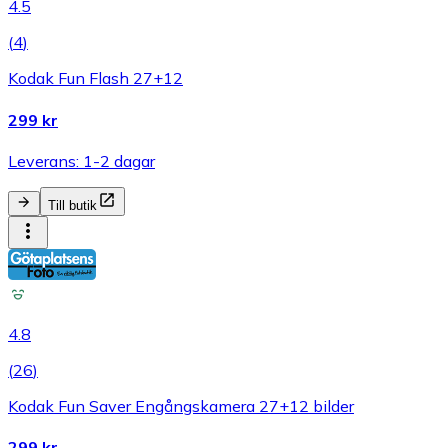
4.5
(
4
)
Kodak Fun Flash 27+12
299 kr
Leverans: 1-2 dagar
Till butik
4.8
(
26
)
Kodak Fun Saver Engångskamera 27+12 bilder
299 kr