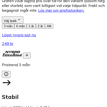
Grafen visar lägsta pris över tid för den variant (såsom färg
eller storlek) som varit billigast vid varje tidpunkt. Frakt och
begagnat ingår inte.
Läs mer om prishistoriken.
Välj butik
3 mån
6 mån
1 år
2 år
Allt
Lägst nypris just nu
249 kr
Pristrend
3
mån
Stabil