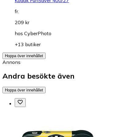
Kodak FunSaver 400/27
fr.
209 kr
hos
CyberPhoto
+13 butiker
Hoppa över innehållet
Annons
Andra besökte även
Hoppa över innehållet