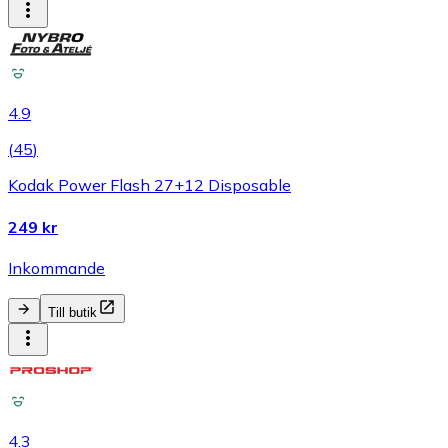
4.9
(
45
)
Kodak Power Flash 27+12 Disposable
249 kr
Inkommande
Till butik
4.3