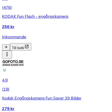
(
476
)
KODAK Fun Flash - engångskamera
256 kr
Inkommande
Till butik
4.9
(
19
)
Kodak Engångskamera Fun Saver 39 Bilder
279 kr