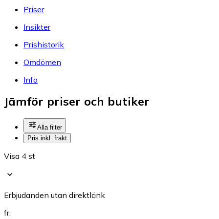
Priser
Insikter
Prishistorik
Omdömen
Info
Jämför priser och butiker
Alla filter
Pris inkl. frakt
Visa 4 st
Erbjudanden utan direktlänk
fr.