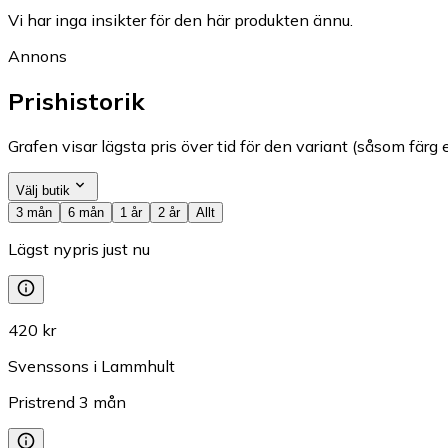
Vi har inga insikter för den här produkten ännu.
Annons
Prishistorik
Grafen visar lägsta pris över tid för den variant (såsom färg e
Välj butik
3 mån
6 mån
1 år
2 år
Allt
Lägst nypris just nu
420 kr
Svenssons i Lammhult
Pristrend
3
mån