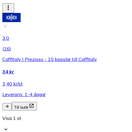
3.0
(
16
)
Caffitaly | Prezioso - 10 kapslar till Caffitaly
34 kr
3,40 kr/st
Leverans: 1-4 dagar
Till butik
Visa 1 st