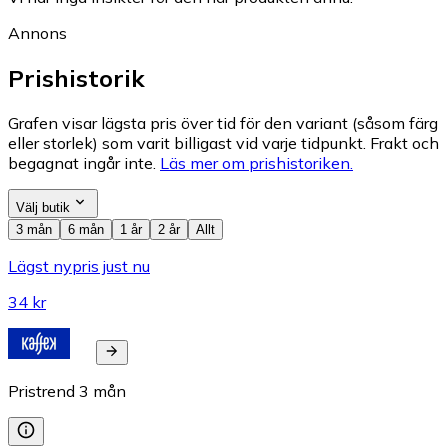
Annons
Prishistorik
Grafen visar lägsta pris över tid för den variant (såsom färg
eller storlek) som varit billigast vid varje tidpunkt. Frakt och
begagnat ingår inte.
Läs mer om prishistoriken.
Välj butik
3 mån
6 mån
1 år
2 år
Allt
Lägst nypris just nu
34 kr
Pristrend
3
mån