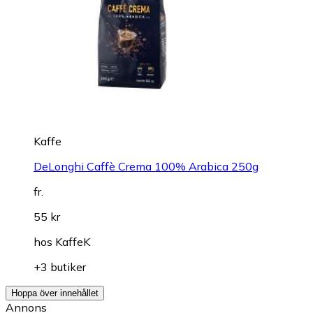
Kaffe
DeLonghi Caffè Crema 100% Arabica 250g
fr.
55 kr
hos
KaffeK
+3 butiker
Hoppa över innehållet
Annons