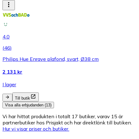
4.0
(
46
)
Philips Hue Enrave plafond, svart, Ø38 cm
2 131 kr
I lager
Till butik
Visa alla erbjudanden (13)
Vi har hittat produkten i totalt 17 butiker, varav 15 är
partnerbutiker hos Prisjakt och har direktlänk till butiken.
Hur vi visar priser och butiker.