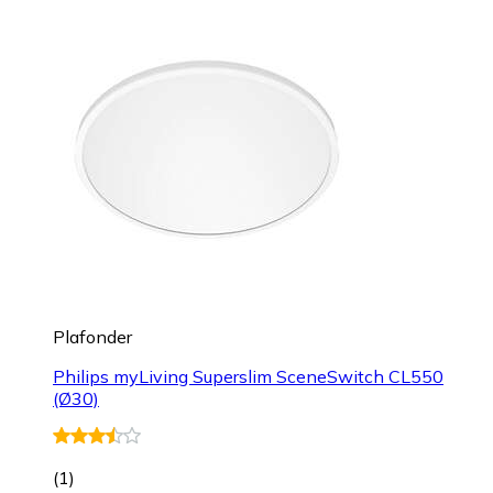
Plafonder
Philips myLiving Superslim SceneSwitch CL550
(Ø30)
(
1
)