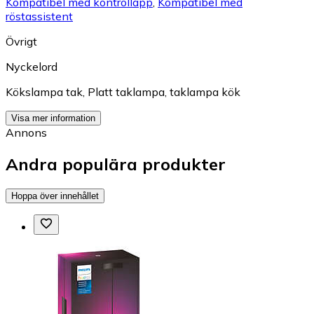
Kompatibel med kontrollapp
,
Kompatibel med
röstassistent
Övrigt
Nyckelord
Kökslampa tak
,
Platt taklampa
,
taklampa kök
Visa mer information
Annons
Andra populära produkter
Hoppa över innehållet