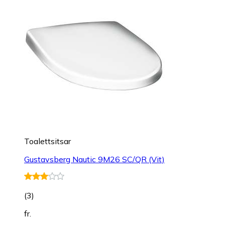
Toalettsitsar
Gustavsberg Nautic 9M26 SC/QR (Vit)
(
3
)
fr.