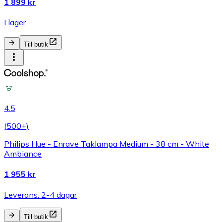
1 899 kr
I lager
Till butik
4.5
(
500+
)
Philips Hue - Enrave Taklampa Medium - 38 cm - White
Ambiance
1 955 kr
Leverans: 2-4 dagar
Till butik