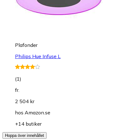
Plafonder
Philips Hue Infuse L
(
1
)
fr.
2 504 kr
hos
Amazon.se
+14 butiker
Hoppa över innehållet