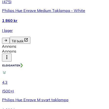
(
475
)
Philips Hue Enrave Medium Taklampa - White
1 860 kr
I lager
Till butik
Annons
Annons
4.3
(
500+
)
Philips Hue Enrave M svart taklampa