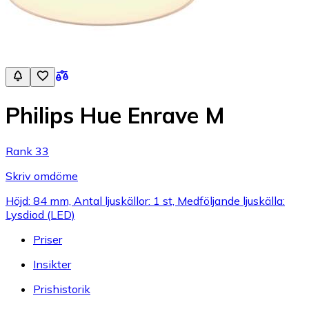
Philips Hue Enrave M
Rank 33
Skriv omdöme
Höjd: 84 mm, Antal ljuskällor: 1 st, Medföljande ljuskälla:
Lysdiod (LED)
Priser
Insikter
Prishistorik