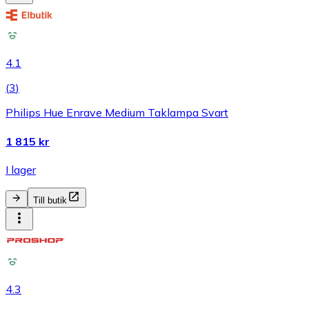
4.1
(
3
)
Philips Hue Enrave Medium Taklampa Svart
1 815 kr
I lager
Till butik
4.3