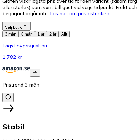
Grafen visar lägsta pris över tid för den variant (såsom färg
eller storlek) som varit billigast vid varje tidpunkt. Frakt och
begagnat ingår inte.
Läs mer om prishistoriken.
Välj butik
3 mån
6 mån
1 år
2 år
Allt
Lägst nypris just nu
1 782 kr
Pristrend
3
mån
Stabil