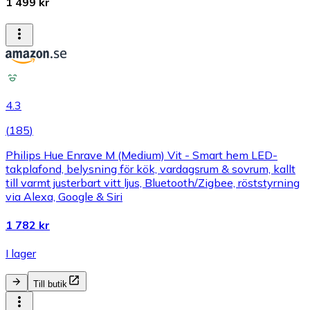
1 499 kr
4.3
(
185
)
Philips Hue Enrave M (Medium) Vit - Smart hem LED-
takplafond, belysning för kök, vardagsrum & sovrum, kallt
till varmt justerbart vitt ljus, Bluetooth/Zigbee, röststyrning
via Alexa, Google & Siri
1 782 kr
I lager
Till butik