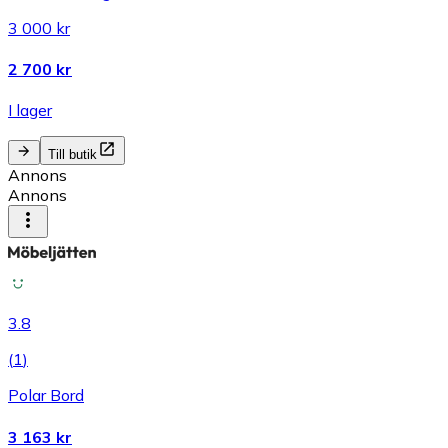
3 000 kr
2 700 kr
I lager
Till butik
Annons
Annons
3.8
(
1
)
Polar Bord
3 163 kr