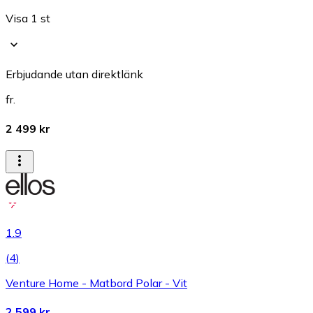
Visa 1 st
Erbjudande utan direktlänk
fr.
2 499 kr
1.9
(
4
)
Venture Home - Matbord Polar - Vit
2 599 kr