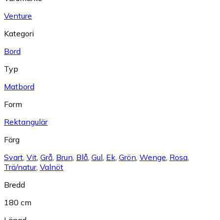
Venture
Kategori
Bord
Typ
Matbord
Form
Rektangulär
Färg
Svart
,
Vit
,
Grå
,
Brun
,
Blå
,
Gul
,
Ek
,
Grön
,
Wenge
,
Rosa
,
Trä/natur
,
Valnöt
Bredd
180 cm
Längd