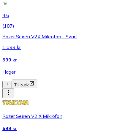
4.6
(
187
)
Razer Seiren V2X Mikrofon - Svart
1 099 kr
599 kr
I lager
Till butik
Razer Seiren V2 X Mikrofon
699 kr