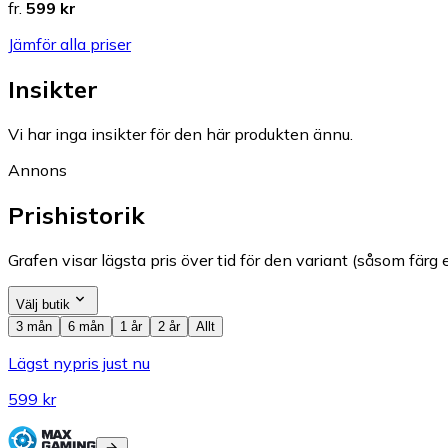
fr.
599 kr
Jämför alla priser
Insikter
Vi har inga insikter för den här produkten ännu.
Annons
Prishistorik
Grafen visar lägsta pris över tid för den variant (såsom färg e
Välj butik
3 mån
6 mån
1 år
2 år
Allt
Lägst nypris just nu
599 kr