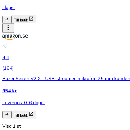
I lager
Till butik
4.4
(
184
)
Razer Seiren V2 X - USB-streamer-mikrofon 25 mm kondensa
954 kr
Leverans: 0-6 dagar
Till butik
Visa 1 st