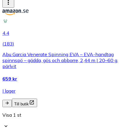
4.4
(
183
)
Abu Garcia Venerate Spinning EVA – EVA-handtag
spinnspö – gädda, gös och abborre, 2,44 m | 20–60 g,
pärlvit
659 kr
I lager
Till butik
Visa 1 st