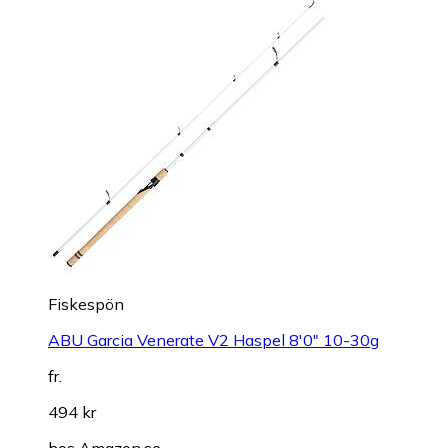
Fiskespön
ABU Garcia Venerate V2 Haspel 8'0" 10-30g
fr.
494 kr