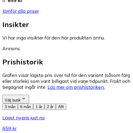
fr.
659 kr
Jämför alla priser
Insikter
Vi har inga insikter för den här produkten ännu.
Annons
Prishistorik
Grafen visar lägsta pris över tid för den variant (såsom färg
eller storlek) som varit billigast vid varje tidpunkt. Frakt och
begagnat ingår inte.
Läs mer om prishistoriken.
Välj butik
3 mån
6 mån
1 år
2 år
Allt
Lägst nypris just nu
659 kr