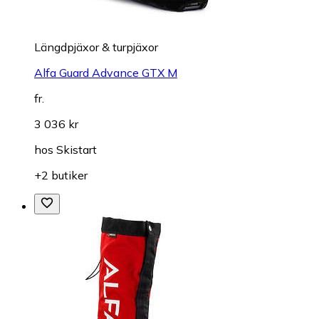
Längdpjäxor & turpjäxor
Alfa Guard Advance GTX M
fr.
3 036 kr
hos
Skistart
+2 butiker