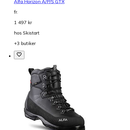
Alfa Horizon A/P/S GTX
fr.
1 497 kr
hos
Skistart
+3 butiker