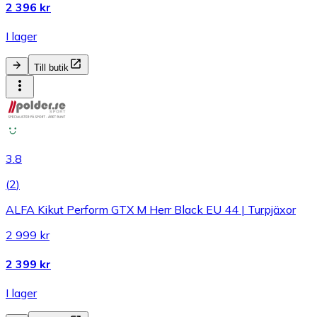
2 396 kr
I lager
Till butik
3.8
(
2
)
ALFA Kikut Perform GTX M Herr Black EU 44 | Turpjäxor
2 999 kr
2 399 kr
I lager