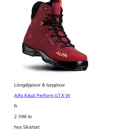
Längdpjäxor & turpjäxor
Alfa Kikut Perform GTX W
fr.
2 396 kr
hos
Skistart