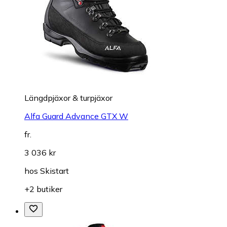
Längdpjäxor & turpjäxor
Alfa Guard Advance GTX W
fr.
3 036 kr
hos
Skistart
+2 butiker