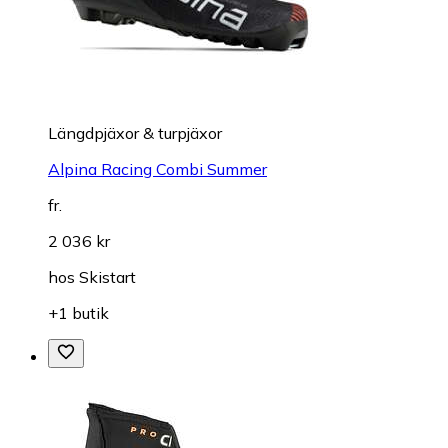
Längdpjäxor & turpjäxor
Alpina Racing Combi Summer
fr.
2 036 kr
hos
Skistart
+1 butik