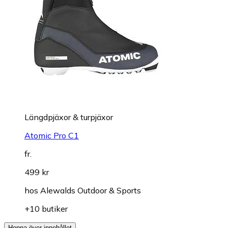
Längdpjäxor & turpjäxor
Atomic Pro C1
fr.
499 kr
hos
Alewalds Outdoor & Sports
+10 butiker
Hoppa över innehållet