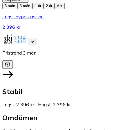
3 mån
6 mån
1 år
2 år
Allt
Lägst nypris just nu
2 396 kr
Pristrend
3
mån
Stabil
Lägst
:
2 396 kr
|
Högst
:
2 396 kr
Omdömen