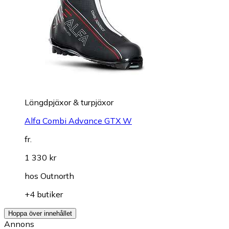
Längdpjäxor & turpjäxor
Alfa Combi Advance GTX W
fr.
1 330 kr
hos
Outnorth
+4 butiker
Hoppa över innehållet
Annons