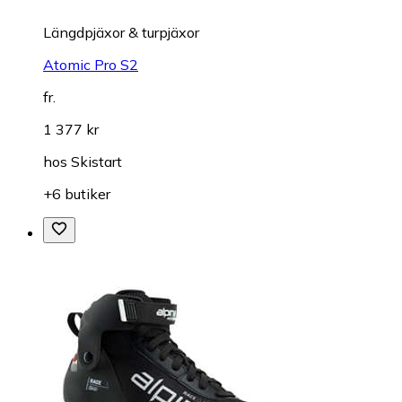
Längdpjäxor & turpjäxor
Atomic Pro S2
fr.
1 377 kr
hos
Skistart
+6 butiker