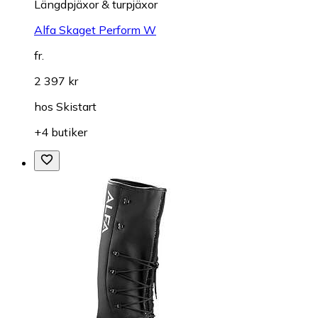
Längdpjäxor & turpjäxor
Alfa Skaget Perform W
fr.
2 397 kr
hos
Skistart
+4 butiker