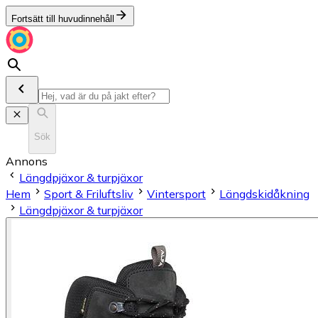
Fortsätt till huvudinnehåll
Sök
Annons
Längdpjäxor & turpjäxor
Hem
Sport & Friluftsliv
Vintersport
Längdskidåkning
Längdpjäxor & turpjäxor