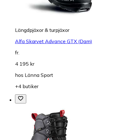
Längdpjäxor & turpjäxor
Alfa Skarvet Advance GTX (Dam)
fr.
4 195 kr
hos
Länna Sport
+4 butiker