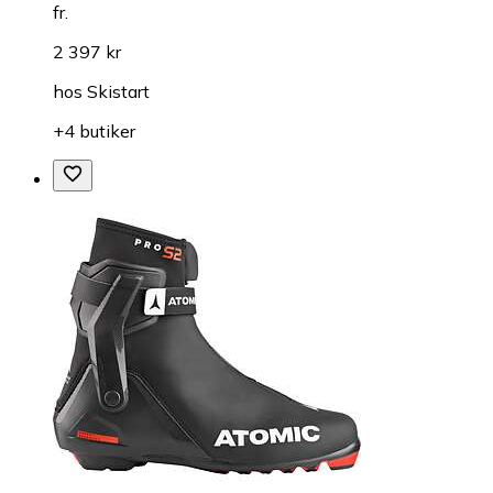
fr.
2 397 kr
hos
Skistart
+4 butiker