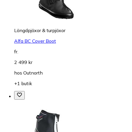
Längdpjäxor & turpjäxor
Alfa BC Cover Boot
fr.
2 499 kr
hos
Outnorth
+1 butik