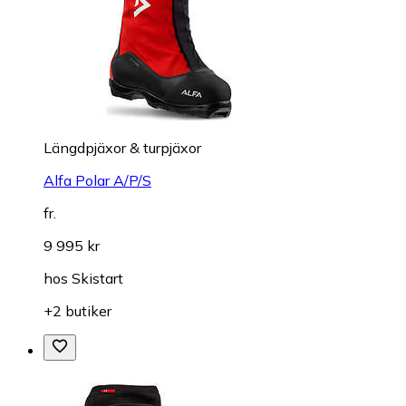
Längdpjäxor & turpjäxor
Alfa Polar A/P/S
fr.
9 995 kr
hos
Skistart
+2 butiker