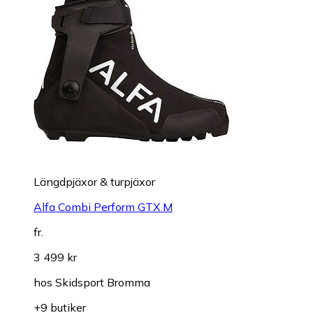
Längdpjäxor & turpjäxor
Alfa Combi Perform GTX M
fr.
3 499 kr
hos
Skidsport Bromma
+9 butiker