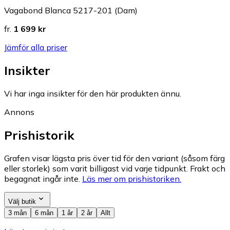
Vagabond Blanca 5217-201 (Dam)
fr.
1 699 kr
Jämför alla priser
Insikter
Vi har inga insikter för den här produkten ännu.
Annons
Prishistorik
Grafen visar lägsta pris över tid för den variant (såsom färg
eller storlek) som varit billigast vid varje tidpunkt. Frakt och
begagnat ingår inte.
Läs mer om prishistoriken.
Välj butik
3 mån
6 mån
1 år
2 år
Allt