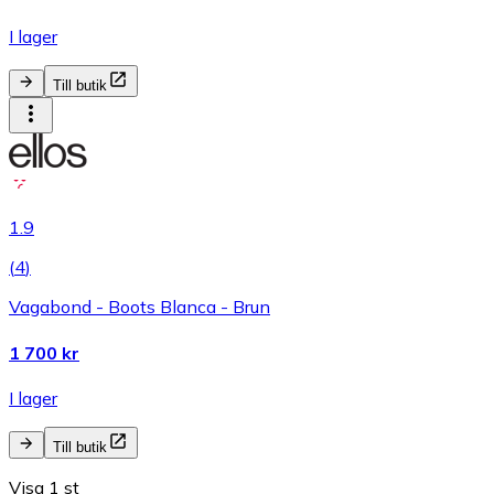
I lager
Till butik
1.9
(
4
)
Vagabond - Boots Blanca - Brun
1 700 kr
I lager
Till butik
Visa 1 st