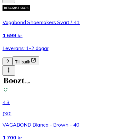
Vagabond Shoemakers Svart / 41
1 699 kr
Leverans: 1-2 dagar
Till butik
4.3
(
30
)
VAGABOND Blanca - Brown - 40
1 700 kr