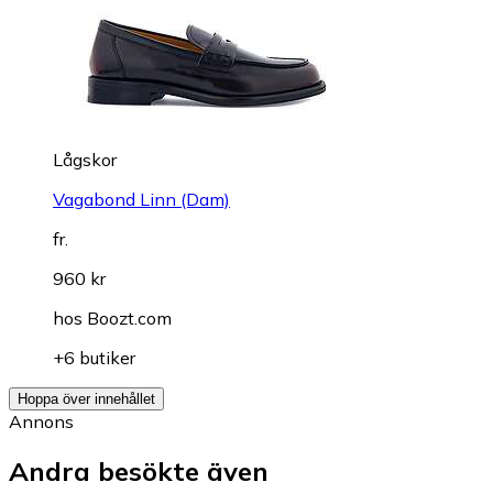
Lågskor
Vagabond Linn (Dam)
fr.
960 kr
hos
Boozt.com
+6 butiker
Hoppa över innehållet
Annons
Andra besökte även