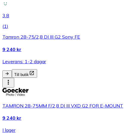
3.8
(
1
)
Tamron 28-75/2,8 DI III G2 Sony FE
9 240 kr
Leverans: 1-2 dagar
Till butik
TAMRON 28-75MM F/2,8 DI III VXD G2 FOR E-MOUNT
9 240 kr
I lager