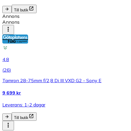
Till butik
Annons
Annons
4.8
(
26
)
Tamron 28-75mm f/2,8 Di III VXD G2 - Sony E
9 699 kr
Leverans: 1-2 dagar
Till butik