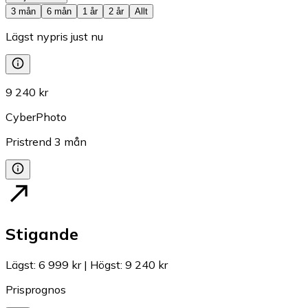
3 mån
6 mån
1 år
2 år
Allt
Lägst nypris just nu
9 240 kr
CyberPhoto
Pristrend
3
mån
Stigande
Lägst
:
6 999 kr
|
Högst
:
9 240 kr
Prisprognos