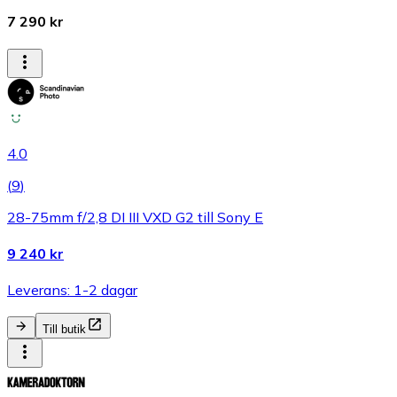
7 290 kr
4.0
(
9
)
28-75mm f/2,8 DI III VXD G2 till Sony E
9 240 kr
Leverans: 1-2 dagar
Till butik