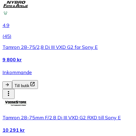
4.9
(
45
)
Tamron 28-75/2,8 Di III VXD G2 for Sony E
9 800 kr
Inkommande
Till butik
Tamron 28-75mm F/2.8 Di III VXD G2 RXD till Sony E
10 291 kr