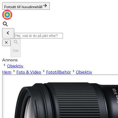
Fortsätt till huvudinnehåll
Sök
Annons
Objektiv
Hem
Foto & Video
Fototillbehör
Objektiv