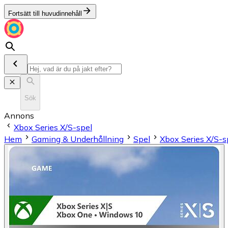
Fortsätt till huvudinnehåll
Sök
Annons
Xbox Series X/S-spel
Hem
Gaming & Underhållning
Spel
Xbox Series X/S-s