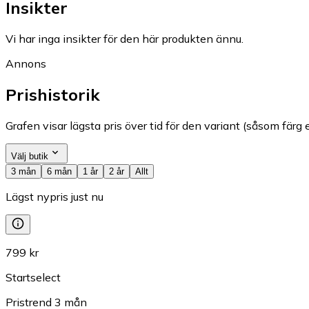
Insikter
Vi har inga insikter för den här produkten ännu.
Annons
Prishistorik
Grafen visar lägsta pris över tid för den variant (såsom färg e
Välj butik
3 mån
6 mån
1 år
2 år
Allt
Lägst nypris just nu
799 kr
Startselect
Pristrend
3
mån