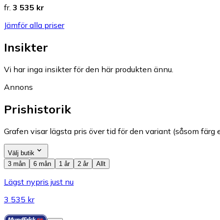
fr.
3 535 kr
Jämför alla priser
Insikter
Vi har inga insikter för den här produkten ännu.
Annons
Prishistorik
Grafen visar lägsta pris över tid för den variant (såsom färg e
Välj butik
3 mån
6 mån
1 år
2 år
Allt
Lägst nypris just nu
3 535 kr