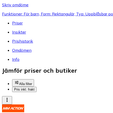
Skriv omdöme
Funktioner: För barn, Form: Rektangulär, Typ: Uppblåsbar po
Priser
Insikter
Prishistorik
Omdömen
Info
Jämför priser och butiker
Alla filter
Pris inkl. frakt