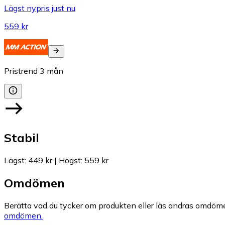
Lägst nypris just nu
559 kr
Pristrend
3
mån
Stabil
Lägst
:
449 kr
|
Högst
:
559 kr
Omdömen
Berätta vad du tycker om produkten eller läs andras omdöme
omdömen.