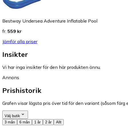
Bestway Undersea Adventure Inflatable Pool
fr.
559 kr
Jämför alla priser
Insikter
Vi har inga insikter för den här produkten ännu.
Annons
Prishistorik
Grafen visar lägsta pris över tid för den variant (såsom färg e
Välj butik
3 mån
6 mån
1 år
2 år
Allt