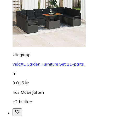
Utegrupp
vidaXL Garden Furniture Set 11-parts
fr.
3 015 kr
hos
Möbeljätten
+2 butiker