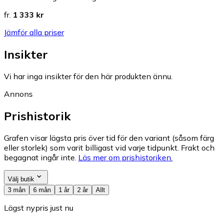
fr.
1 333 kr
Jämför alla priser
Insikter
Vi har inga insikter för den här produkten ännu.
Annons
Prishistorik
Grafen visar lägsta pris över tid för den variant (såsom färg
eller storlek) som varit billigast vid varje tidpunkt. Frakt och
begagnat ingår inte.
Läs mer om prishistoriken.
Välj butik
3 mån
6 mån
1 år
2 år
Allt
Lägst nypris just nu