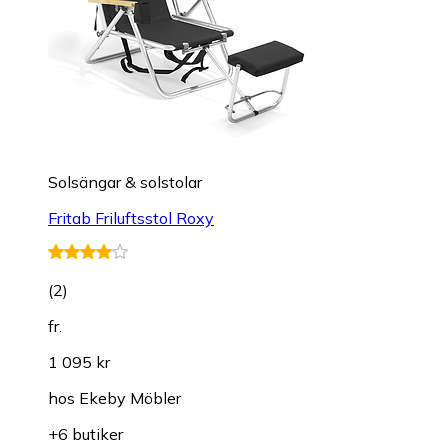
Solsängar & solstolar
Fritab Friluftsstol Roxy
(
2
)
fr.
1 095 kr
hos
Ekeby Möbler
+6 butiker