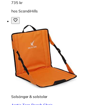
735 kr
hos
ScandiHills
Solsängar & solstolar
Arctic Tern Beach Chair