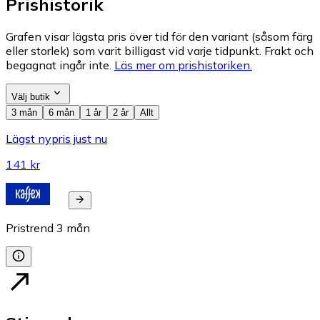
Prishistorik
Grafen visar lägsta pris över tid för den variant (såsom färg
eller storlek) som varit billigast vid varje tidpunkt. Frakt och
begagnat ingår inte.
Läs mer om prishistoriken.
Välj butik
3 mån
6 mån
1 år
2 år
Allt
Lägst nypris just nu
141 kr
Pristrend
3
mån