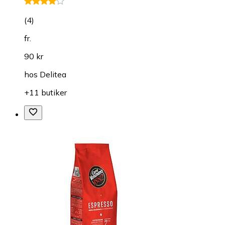
(
4
)
fr.
90 kr
hos
Delitea
+11 butiker