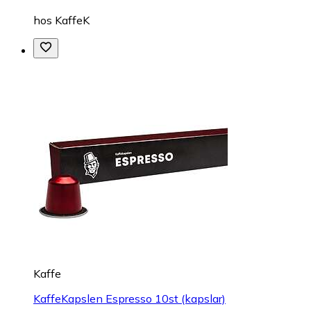
hos
KaffeK
Kaffe
KaffeKapslen Espresso 10st (kapslar)