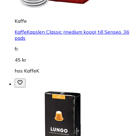
Kaffe
KaffeKapslen Classic (medium kopp) till Senseo. 36
pads
fr.
45 kr
hos
KaffeK