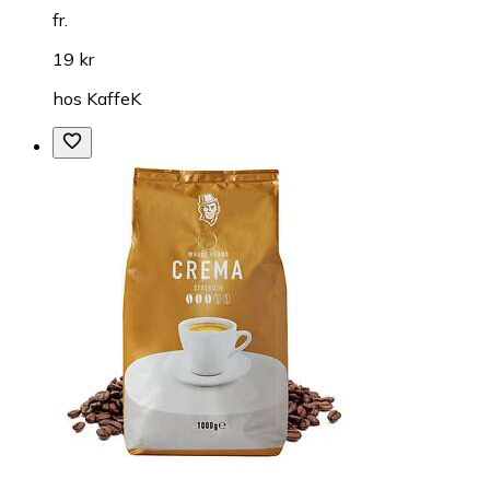
fr.
19 kr
hos
KaffeK