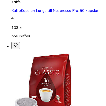
Kaffe
KaffeKapslen Lungo till Nespresso Pro. 50 kapslar
fr.
103 kr
hos
KaffeK