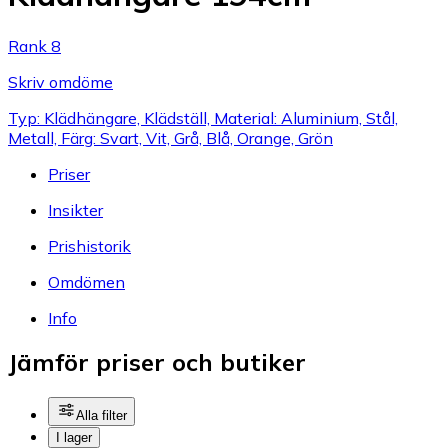
Rank 8
Skriv omdöme
Typ: Klädhängare, Klädställ, Material: Aluminium, Stål,
Metall, Färg: Svart, Vit, Grå, Blå, Orange, Grön
Priser
Insikter
Prishistorik
Omdömen
Info
Jämför priser och butiker
Alla filter
I lager