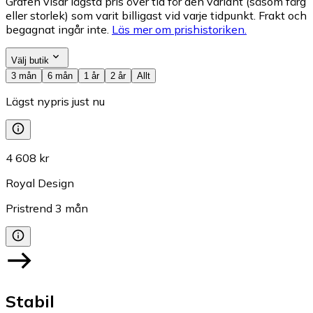
Grafen visar lägsta pris över tid för den variant (såsom färg
eller storlek) som varit billigast vid varje tidpunkt. Frakt och
begagnat ingår inte.
Läs mer om prishistoriken.
Välj butik
3 mån
6 mån
1 år
2 år
Allt
Lägst nypris just nu
4 608 kr
Royal Design
Pristrend
3
mån
Stabil