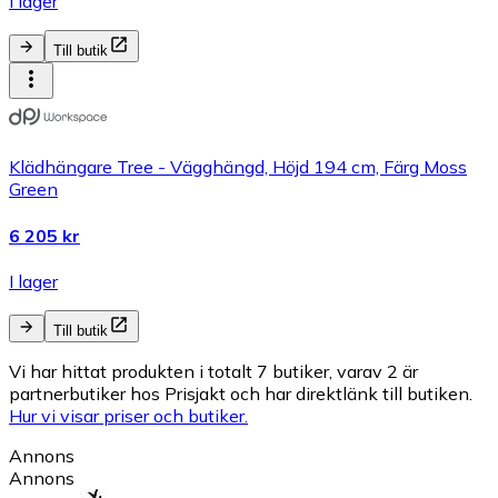
I lager
Till butik
Klädhängare Tree - Vägghängd, Höjd 194 cm, Färg Moss
Green
6 205 kr
I lager
Till butik
Vi har hittat produkten i totalt 7 butiker, varav 2 är
partnerbutiker hos Prisjakt och har direktlänk till butiken.
Hur vi visar priser och butiker.
Annons
Annons