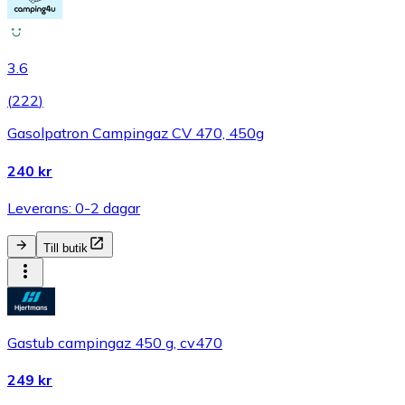
3.6
(
222
)
Gasolpatron Campingaz CV 470, 450g
240 kr
Leverans: 0-2 dagar
Till butik
Gastub campingaz 450 g, cv470
249 kr