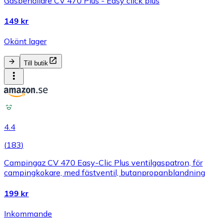
Gasbehållare CV 470 Plus - Easy click plus
149 kr
Okänt lager
Till butik
4.4
(
183
)
Campingaz CV 470 Easy-Clic Plus ventilgaspatron, för
campingkokare, med fästventil, butanpropanblandning
199 kr
Inkommande