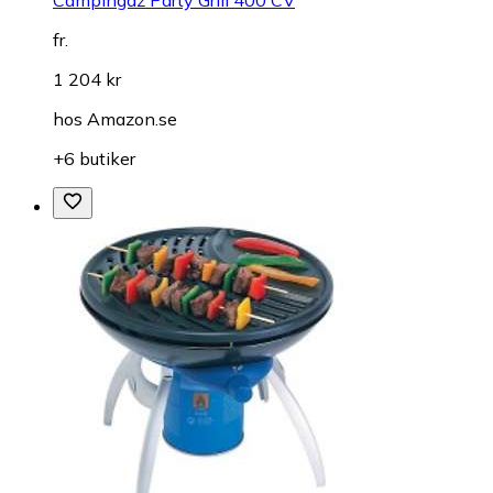
Campingaz Party Grill 400 CV
fr.
1 204 kr
hos
Amazon.se
+6 butiker