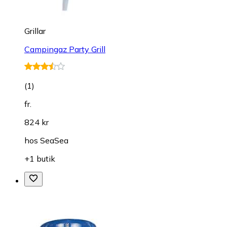
Grillar
Campingaz Party Grill
(
1
)
fr.
824 kr
hos
SeaSea
+1 butik