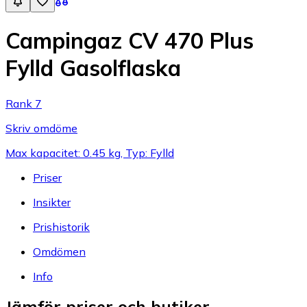
Campingaz CV 470 Plus
Fylld Gasolflaska
Rank 7
Skriv omdöme
Max kapacitet: 0.45 kg, Typ: Fylld
Priser
Insikter
Prishistorik
Omdömen
Info
Jämför priser och butiker