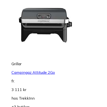
Grillar
Campingaz Attitude 2Go
fr.
3 111 kr
hos
TrekkInn
+3 butiker