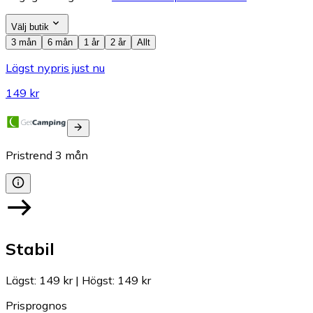
Välj butik
3 mån
6 mån
1 år
2 år
Allt
Lägst nypris just nu
149 kr
Pristrend
3
mån
Stabil
Lägst
:
149 kr
|
Högst
:
149 kr
Prisprognos