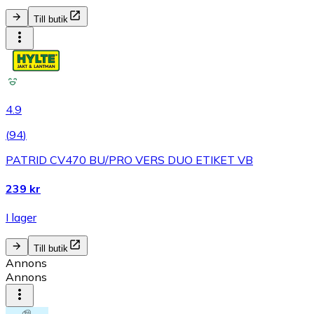
Till butik
4.9
(
94
)
PATRID CV470 BU/PRO VERS DUO ETIKET VB
239 kr
I lager
Till butik
Annons
Annons