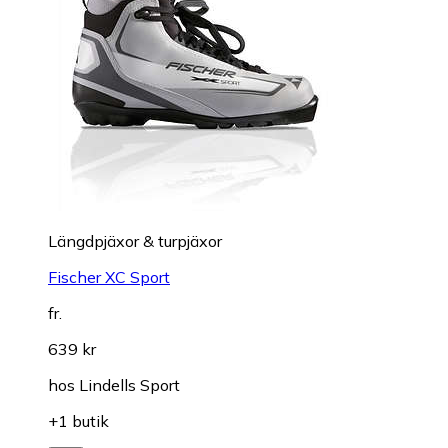
Längdpjäxor & turpjäxor
Fischer XC Sport
fr.
639 kr
hos
Lindells Sport
+1 butik