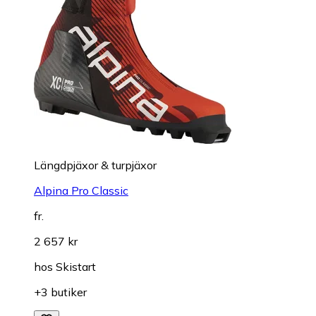
Längdpjäxor & turpjäxor
Alpina Pro Classic
fr.
2 657 kr
hos
Skistart
+3 butiker