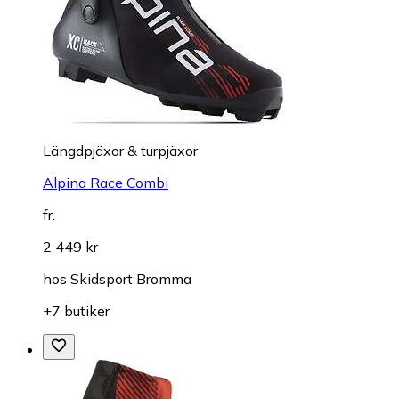
Längdpjäxor & turpjäxor
Alpina Race Combi
fr.
2 449 kr
hos
Skidsport Bromma
+7 butiker