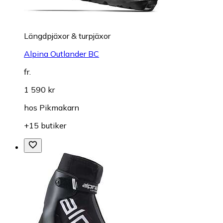
Längdpjäxor & turpjäxor
Alpina Outlander BC
fr.
1 590 kr
hos
Pikmakarn
+15 butiker