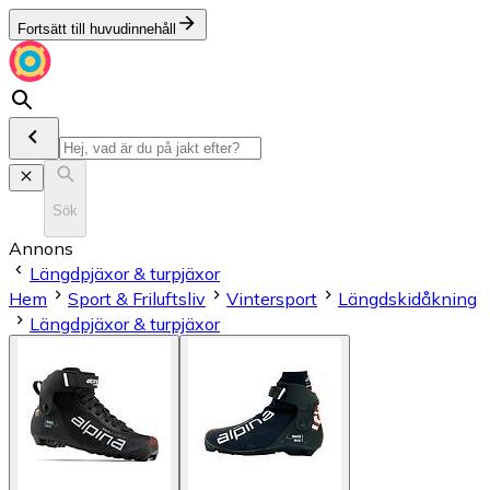
Fortsätt till huvudinnehåll
Sök
Annons
Längdpjäxor & turpjäxor
Hem
Sport & Friluftsliv
Vintersport
Längdskidåkning
Längdpjäxor & turpjäxor