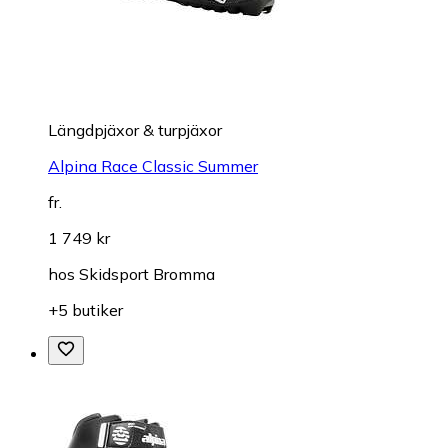
Längdpjäxor & turpjäxor
Alpina Race Classic Summer
fr.
1 749 kr
hos
Skidsport Bromma
+5 butiker