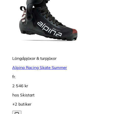
Längdpjäxor & turpjäxor
Alpina Racing Skate Summer
fr.
2 546 kr
hos
Skistart
+2 butiker