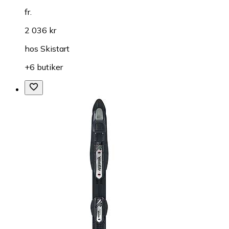
fr.
2 036 kr
hos
Skistart
+6 butiker