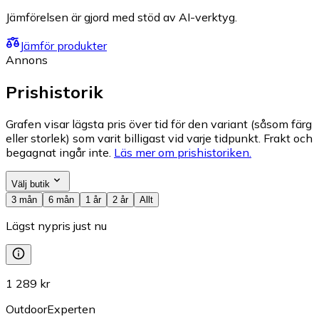
Jämförelsen är gjord med stöd av AI-verktyg.
Jämför produkter
Annons
Prishistorik
Grafen visar lägsta pris över tid för den variant (såsom färg
eller storlek) som varit billigast vid varje tidpunkt. Frakt och
begagnat ingår inte.
Läs mer om prishistoriken.
Välj butik
3 mån
6 mån
1 år
2 år
Allt
Lägst nypris just nu
1 289 kr
OutdoorExperten