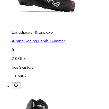
Längdpjäxor & turpjäxor
Alpina Racing Combi Summer
fr.
2 036 kr
hos
Skistart
+1 butik