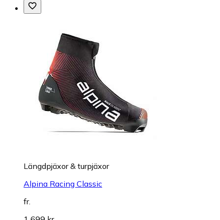
Längdpjäxor & turpjäxor
Alpina Racing Classic
fr.
1 699 kr