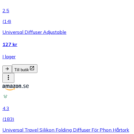
2.5
(
14
)
Universal Diffuser Adjustable
127 kr
I lager
Till butik
4.3
(
183
)
Universal Travel Silikon Folding Diffuser För Phon Hårtork