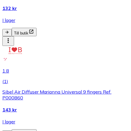
132 kr
I lager
Till butik
1.8
(
1
)
Sibel Air Diffuser Marianna Universal 9 fingers Ref.
P000860
143 kr
I lager