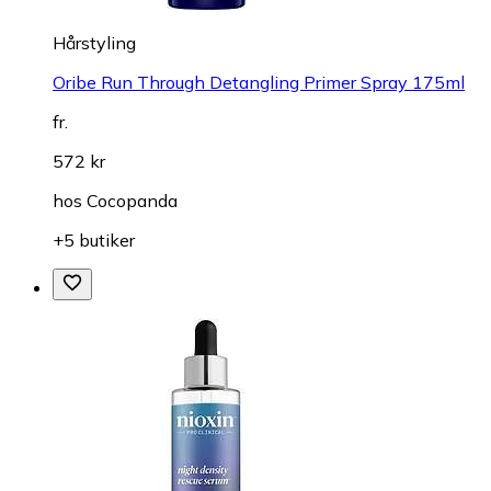
Hårstyling
Oribe Run Through Detangling Primer Spray 175ml
fr.
572 kr
hos
Cocopanda
+5 butiker