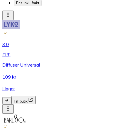
Pris inkl. frakt
3.0
(
13
)
Diffuser Universal
109 kr
I lager
Till butik