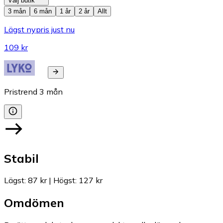
Välj butik
3 mån
6 mån
1 år
2 år
Allt
Lägst nypris just nu
109 kr
Pristrend
3
mån
Stabil
Lägst
:
87 kr
|
Högst
:
127 kr
Omdömen