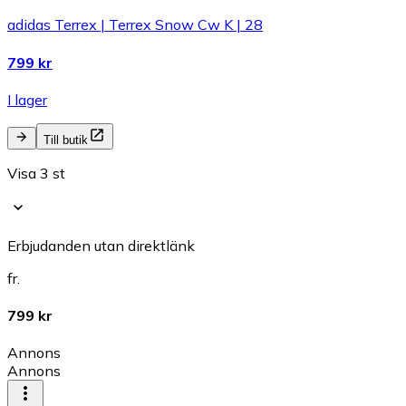
adidas Terrex | Terrex Snow Cw K | 28
799 kr
I lager
Till butik
Visa 3 st
Erbjudanden utan direktlänk
fr.
799 kr
Annons
Annons