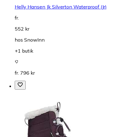
Helly Hansen Jk Silverton Waterproof (Jr)
fr.
552 kr
hos
SnowInn
+1 butik
fr. 796 kr