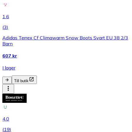
1.6
(
3
)
Adidas Terrex Cf Climawarm Snow Boots Svart EU 38 2/3
Barn
607 kr
I lager
Till butik
4.0
(
19
)