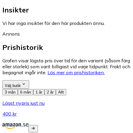
Insikter
Vi har inga insikter för den här produkten ännu.
Annons
Prishistorik
Grafen visar lägsta pris över tid för den variant (såsom färg
eller storlek) som varit billigast vid varje tidpunkt. Frakt och
begagnat ingår inte.
Läs mer om prishistoriken.
Välj butik
3 mån
6 mån
1 år
2 år
Allt
Lägst nypris just nu
400 kr