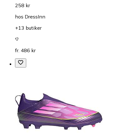
258 kr
hos
DressInn
+13 butiker
fr. 486 kr