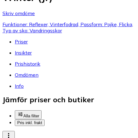
Skriv omdöme
Funktioner: Reflexer, Vinterfodrad, Passform: Pojke, Flicka,
Typ av sko: Vandringsskor
Priser
Insikter
Prishistorik
Omdömen
Info
Jämför priser och butiker
Alla filter
Pris inkl. frakt