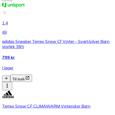
1.4
(
6
)
adidas Sneaker Terrex Snow Cf Vinter - Svart/silver Barn,
storlek 38⅔
799 kr
I lager
Till butik
Terrex Snow CF CLIMAWARM Vinterskor Barn