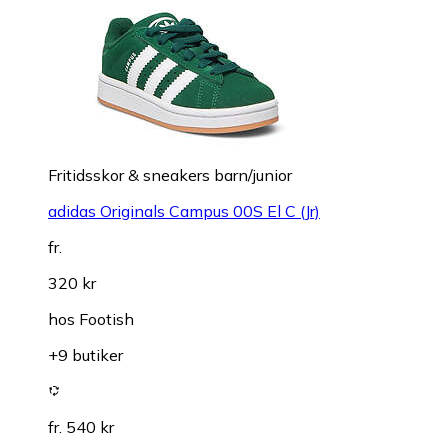
Fritidsskor & sneakers barn/junior
adidas Originals Campus 00S El C (Jr)
fr.
320 kr
hos
Footish
+9 butiker
fr. 540 kr