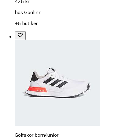
426 kr
hos
GoalInn
+6 butiker
Golfskor barn/junior