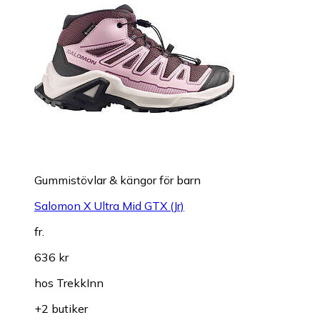
Gummistövlar & kängor för barn
Salomon X Ultra Mid GTX (Jr)
fr.
636 kr
hos
TrekkInn
+2 butiker