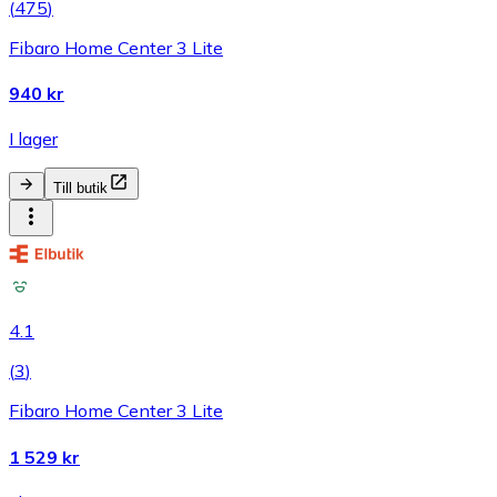
(
475
)
Fibaro Home Center 3 Lite
940 kr
I lager
Till butik
4.1
(
3
)
Fibaro Home Center 3 Lite
1 529 kr