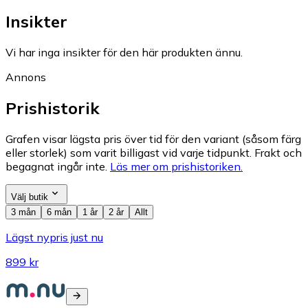
Insikter
Vi har inga insikter för den här produkten ännu.
Annons
Prishistorik
Grafen visar lägsta pris över tid för den variant (såsom färg
eller storlek) som varit billigast vid varje tidpunkt. Frakt och
begagnat ingår inte.
Läs mer om prishistoriken.
Välj butik
3 mån
6 mån
1 år
2 år
Allt
Lägst nypris just nu
899 kr