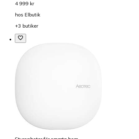
4 999 kr
hos
Elbutik
+3 butiker
Styrenheter för smarta hem