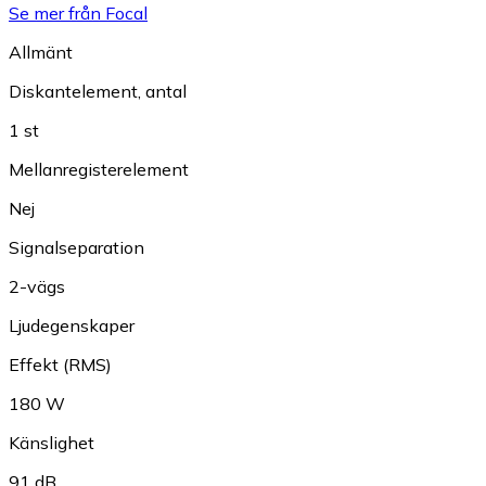
Se mer från Focal
Allmänt
Diskantelement, antal
1 st
Mellanregisterelement
Nej
Signalseparation
2-vägs
Ljudegenskaper
Effekt (RMS)
180 W
Känslighet
91 dB