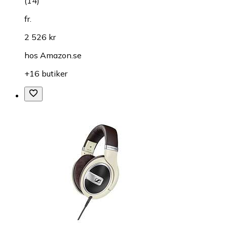
(
14
)
fr.
2 526 kr
hos
Amazon.se
+16 butiker