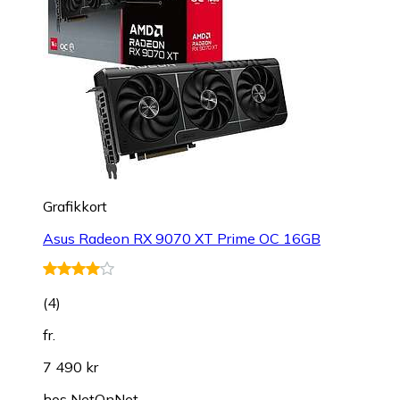
Grafikkort
Asus Radeon RX 9070 XT Prime OC 16GB
(
4
)
fr.
7 490 kr
hos
NetOnNet