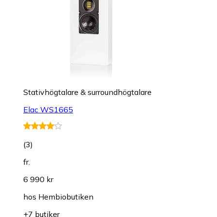
Stativhögtalare & surroundhögtalare
Elac WS1665
(
3
)
fr.
6 990 kr
hos
Hembiobutiken
+7 butiker