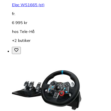
Elac WS1665 (st)
fr.
6 995 kr
hos
Tele-Hå
+2 butiker