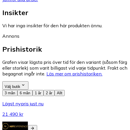
Insikter
Vi har inga insikter för den här produkten ännu.
Annons
Prishistorik
Grafen visar lägsta pris över tid för den variant (såsom färg
eller storlek) som varit billigast vid varje tidpunkt. Frakt och
begagnat ingår inte.
Läs mer om prishistoriken.
Välj butik
3 mån
6 mån
1 år
2 år
Allt
Lägst nypris just nu
21 490 kr