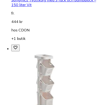
Songmics Tvättkorg med 3 fack och bambulock –
150 liter Vit
fr.
444 kr
hos
CDON
+1 butik