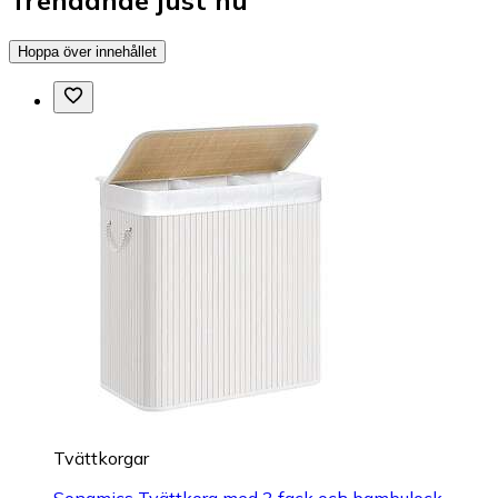
Trendande just nu
Hoppa över innehållet
Tvättkorgar