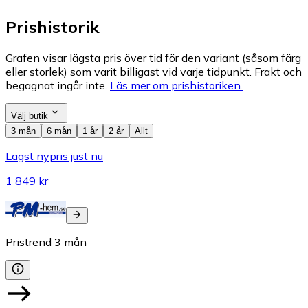
Prishistorik
Grafen visar lägsta pris över tid för den variant (såsom färg
eller storlek) som varit billigast vid varje tidpunkt. Frakt och
begagnat ingår inte.
Läs mer om prishistoriken.
Välj butik
3 mån
6 mån
1 år
2 år
Allt
Lägst nypris just nu
1 849 kr
Pristrend
3
mån