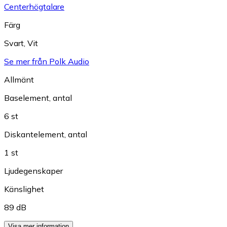
Centerhögtalare
Färg
Svart
,
Vit
Se mer från Polk Audio
Allmänt
Baselement, antal
6 st
Diskantelement, antal
1 st
Ljudegenskaper
Känslighet
89 dB
Visa mer information