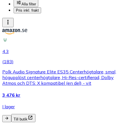
Alla filter
Pris inkl. frakt
4.3
(
183
)
Polk Audio Signature Elite ES35 Centerhögtalare, smal,
högupplöst centerhögtalare, Hi-Res-certifierad, Dolby
Atmos och DTS: X kompatibel (en del) - vit
3 476 kr
I lager
Till butik