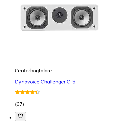
Centerhögtalare
Dynavoice Challenger C-5
(
67
)