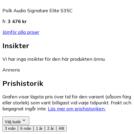
Polk Audio Signature Elite S35C
fr.
3 476 kr
Jämför alla priser
Insikter
Vi har inga insikter för den här produkten ännu.
Annons
Prishistorik
Grafen visar lägsta pris över tid för den variant (såsom färg
eller storlek) som varit billigast vid varje tidpunkt. Frakt och
begagnat ingår inte.
Läs mer om prishistoriken.
Välj butik
3 mån
6 mån
1 år
2 år
Allt