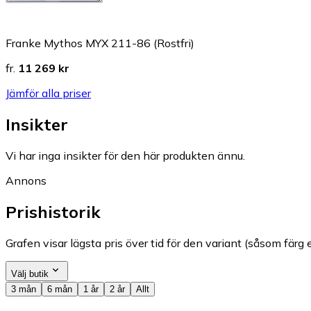
Franke Mythos MYX 211-86 (Rostfri)
fr.
11 269 kr
Jämför alla priser
Insikter
Vi har inga insikter för den här produkten ännu.
Annons
Prishistorik
Grafen visar lägsta pris över tid för den variant (såsom färg e
Välj butik
3 mån
6 mån
1 år
2 år
Allt