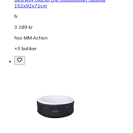
152x92x71cm
fr.
3 189 kr
hos
MM Action
+3 butiker