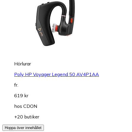
Hörlurar
Poly HP Voyager Legend 50 AV4P1AA
fr.
619 kr
hos
CDON
+20 butiker
Hoppa över innehållet