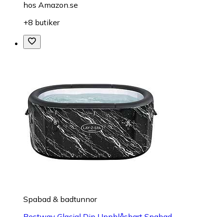
hos
Amazon.se
+8 butiker
Spabad & badtunnor
Bestway Glacial Dip Uppblåsbart Spabad