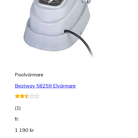
Poolvärmare
Bestway 58259 Elvärmare
(
1
)
fr.
1 190 kr