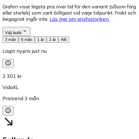
Grafen visar lägsta pris över tid för den variant (såsom färg
eller storlek) som varit billigast vid varje tidpunkt. Frakt och
begagnat ingår inte.
Läs mer om prishistoriken.
Välj butik
3 mån
6 mån
1 år
2 år
Allt
Lägst nypris just nu
2 301 kr
VidaXL
Pristrend
3
mån