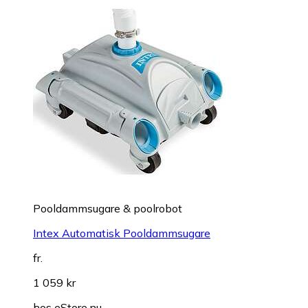
Pooldammsugare & poolrobot
Intex Automatisk Pooldammsugare
fr.
1 059 kr
hos
eStore.nu