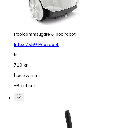
Pooldammsugare & poolrobot
Intex Zx50 Poolrobot
fr.
710 kr
hos
SwimInn
+3 butiker