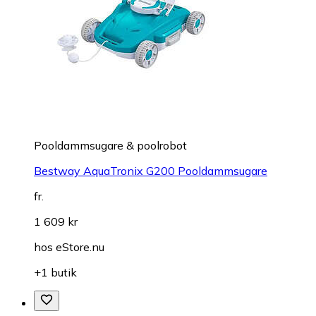
Pooldammsugare & poolrobot
Bestway AquaTronix G200 Pooldammsugare
fr.
1 609 kr
hos
eStore.nu
+1 butik