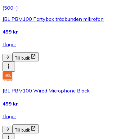
(
500+
)
JBL PBM100 Partybox trådbunden mikrofon
499 kr
I lager
Till butik
JBL PBM100 Wired Microphone Black
499 kr
I lager
Till butik