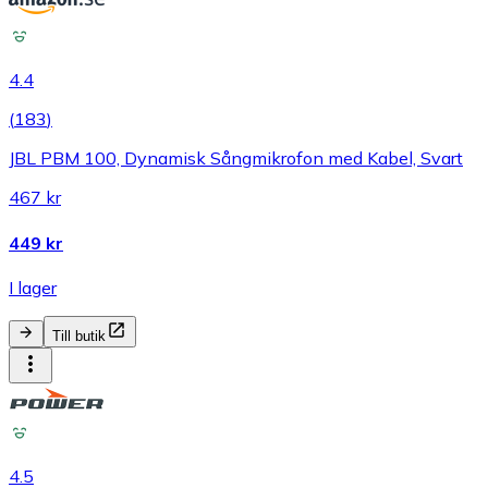
4.4
(
183
)
JBL PBM 100, Dynamisk Sångmikrofon med Kabel, Svart
467 kr
449 kr
I lager
Till butik
4.5