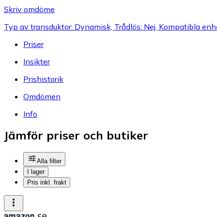
Skriv omdöme
Typ av transduktor: Dynamisk, Trådlös: Nej, Kompatibla enhe
Priser
Insikter
Prishistorik
Omdömen
Info
Jämför priser och butiker
Alla filter
I lager
Pris inkl. frakt