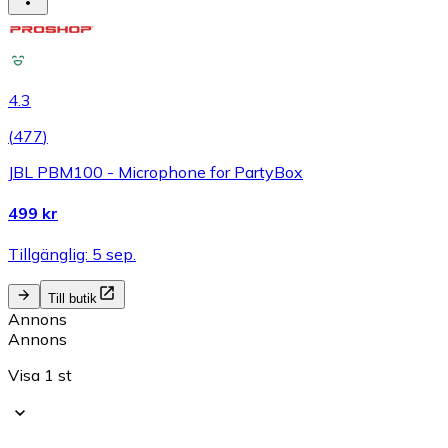
4.3
(
477
)
JBL PBM100 - Microphone for PartyBox
499 kr
Tillgänglig: 5 sep.
Till butik
Annons
Annons
Visa 1 st