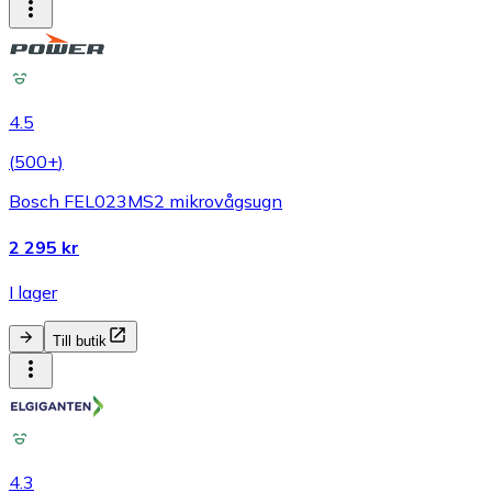
4.5
(
500+
)
Bosch FEL023MS2 mikrovågsugn
2 295 kr
I lager
Till butik
4.3