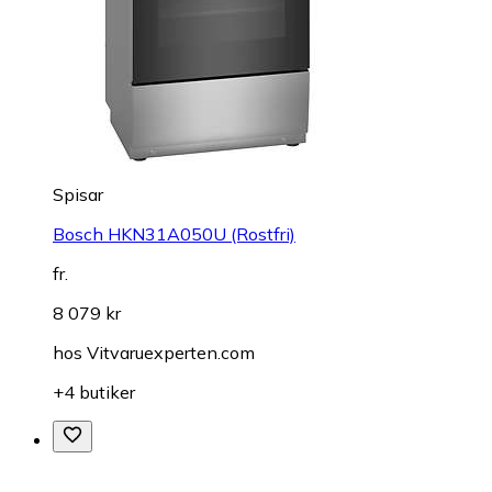
Spisar
Bosch HKN31A050U (Rostfri)
fr.
8 079 kr
hos
Vitvaruexperten.com
+4 butiker