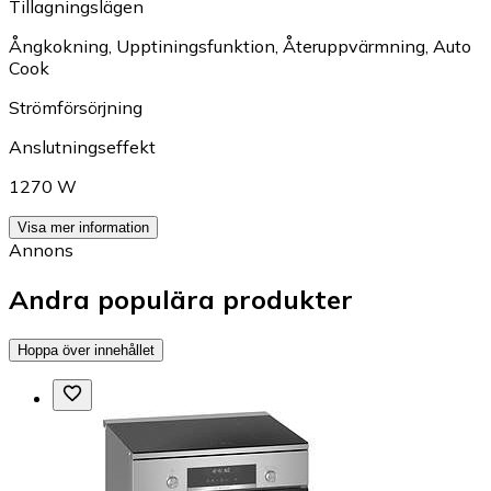
Tillagningslägen
Ångkokning
,
Upptiningsfunktion
,
Återuppvärmning
,
Auto
Cook
Strömförsörjning
Anslutningseffekt
1270 W
Visa mer information
Annons
Andra populära produkter
Hoppa över innehållet