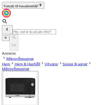
Fortsätt till huvudinnehåll
Sök
Annons
Mikrovågsugnar
Hem
Hem & Hushåll
Vitvaror
Spisar & ugnar
Mikrovågsugnar