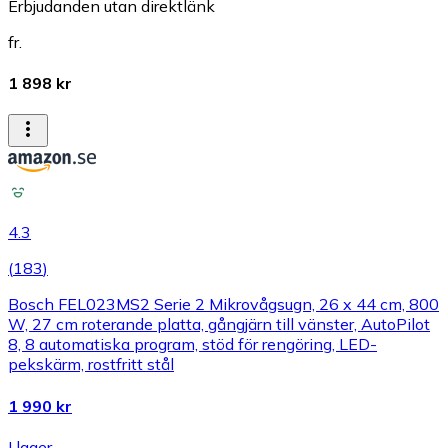
Erbjudanden utan direktlänk
fr.
1 898 kr
4.3
(
183
)
Bosch FEL023MS2 Serie 2 Mikrovågsugn, 26 x 44 cm, 800
W, 27 cm roterande platta, gångjärn till vänster, AutoPilot
8, 8 automatiska program, stöd för rengöring, LED-
pekskärm, rostfritt stål
1 990 kr
I lager