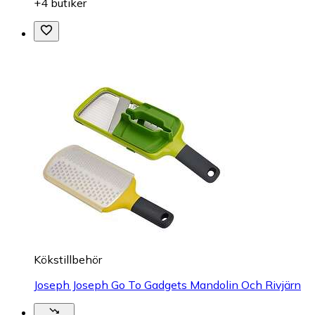
+4 butiker
Kökstillbehör
Joseph Joseph Go To Gadgets Mandolin Och Rivjärn