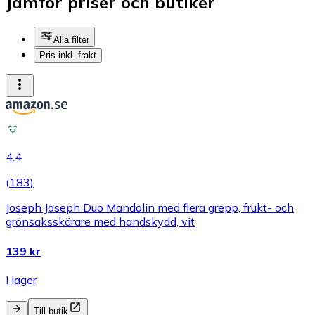
Jämför priser och butiker
Alla filter
Pris inkl. frakt
4.4
(
183
)
Joseph Joseph Duo Mandolin med flera grepp, frukt- och
grönsaksskärare med handskydd, vit
139 kr
I lager
Till butik