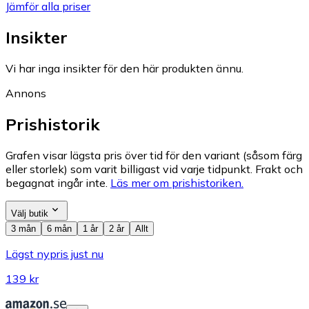
Jämför alla priser
Insikter
Vi har inga insikter för den här produkten ännu.
Annons
Prishistorik
Grafen visar lägsta pris över tid för den variant (såsom färg
eller storlek) som varit billigast vid varje tidpunkt. Frakt och
begagnat ingår inte.
Läs mer om prishistoriken.
Välj butik
3 mån
6 mån
1 år
2 år
Allt
Lägst nypris just nu
139 kr