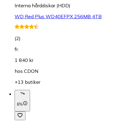
Interna hårddiskar (HDD)
WD Red Plus WD40EFPX 256MB 4TB
(
2
)
fr.
1 840 kr
hos
CDON
+13 butiker
6%