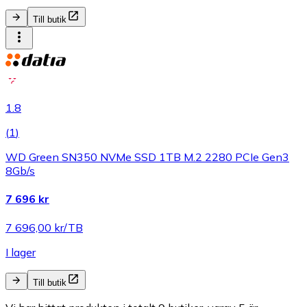
Till butik
1.8
(
1
)
WD Green SN350 NVMe SSD 1TB M.2 2280 PCIe Gen3
8Gb/s
7 696 kr
7 696,00 kr/TB
I lager
Till butik