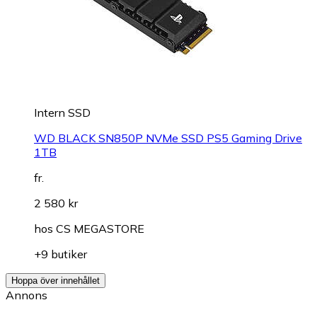
Intern SSD
WD BLACK SN850P NVMe SSD PS5 Gaming Drive
1TB
fr.
2 580 kr
hos
CS MEGASTORE
+9 butiker
Hoppa över innehållet
Annons