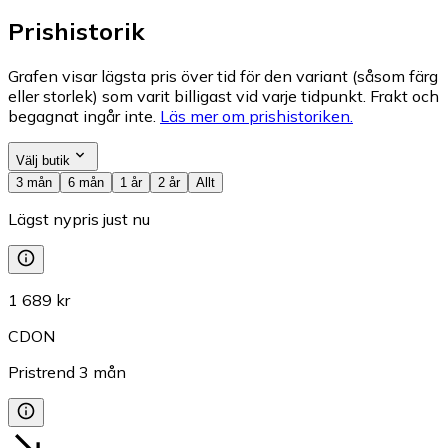
Prishistorik
Grafen visar lägsta pris över tid för den variant (såsom färg
eller storlek) som varit billigast vid varje tidpunkt. Frakt och
begagnat ingår inte.
Läs mer om prishistoriken.
Välj butik
3 mån
6 mån
1 år
2 år
Allt
Lägst nypris just nu
1 689 kr
CDON
Pristrend
3
mån