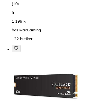
(
10
)
fr.
1 199 kr
hos
MaxGaming
+22 butiker