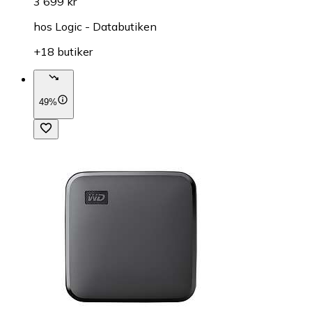
3 699 kr
hos
Logic - Databutiken
+18 butiker
49%