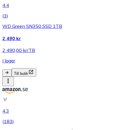
4.4
(
3
)
WD Green SN350 SSD 1TB
2 490 kr
2 490,00 kr/TB
I lager
Till butik
4.3
(
183
)