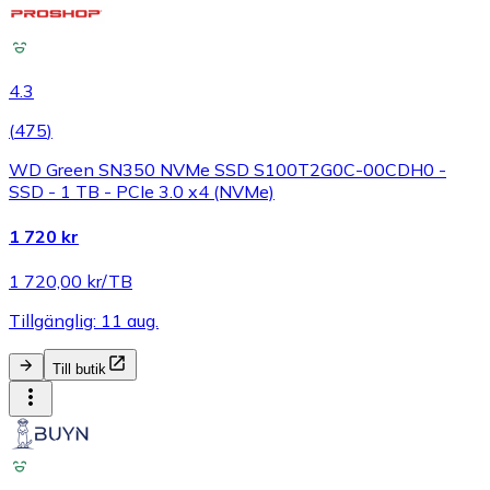
4.3
(
475
)
WD Green SN350 NVMe SSD S100T2G0C-00CDH0 -
SSD - 1 TB - PCIe 3.0 x4 (NVMe)
1 720 kr
1 720,00 kr/TB
Tillgänglig: 11 aug.
Till butik