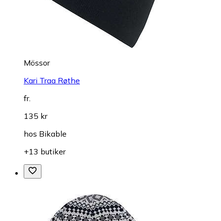
Mössor
Kari Traa Røthe
fr.
135 kr
hos
Bikable
+13 butiker