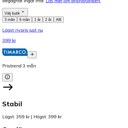
begagnat ingår inte.
Läs mer om prishistoriken.
Välj butik
3 mån
6 mån
1 år
2 år
Allt
Lägst nypris just nu
399 kr
Pristrend
3
mån
Stabil
Lägst
:
359 kr
|
Högst
:
399 kr