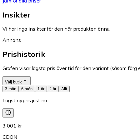
Jämför alla priser
Insikter
Vi har inga insikter för den här produkten ännu.
Annons
Prishistorik
Grafen visar lägsta pris över tid för den variant (såsom färg e
Välj butik
3 mån
6 mån
1 år
2 år
Allt
Lägst nypris just nu
3 001 kr
CDON