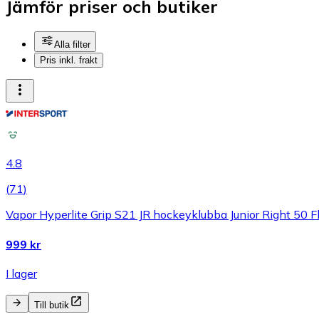
Jämför priser och butiker
Alla filter
Pris inkl. frakt
4.8
(
71
)
Vapor Hyperlite Grip S21 JR hockeyklubba Junior Right 50 
999 kr
I lager
Till butik