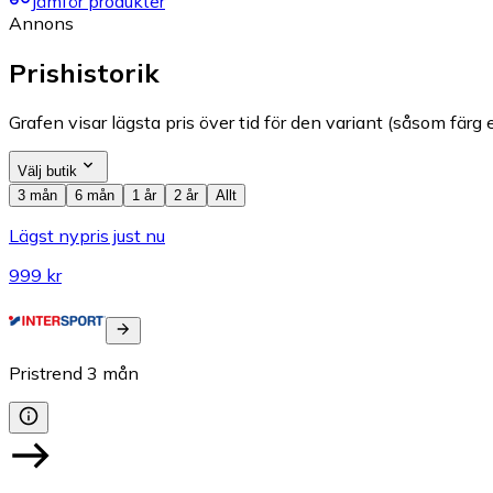
Jämför produkter
Annons
Prishistorik
Grafen visar lägsta pris över tid för den variant (såsom färg e
Välj butik
3 mån
6 mån
1 år
2 år
Allt
Lägst nypris just nu
999 kr
Pristrend
3
mån