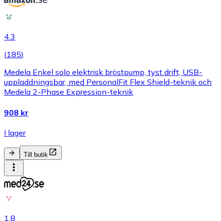
4.3
(
185
)
Medela Enkel solo elektrisk bröstpump, tyst drift, USB-
uppladdningsbar, med PersonalFit Flex Shield-teknik och
Medela 2-Phase Expression-teknik
908 kr
I lager
Till butik
1.8