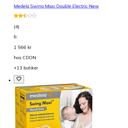
Medela Swing Maxi Double Electric New
(
4
)
fr.
1 566 kr
hos
CDON
+13 butiker