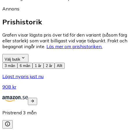
Annons
Prishistorik
Grafen visar lägsta pris över tid för den variant (såsom färg
eller storlek) som varit billigast vid varje tidpunkt. Frakt och
begagnat ingår inte.
Läs mer om prishistoriken.
Välj butik
3 mån
6 mån
1 år
2 år
Allt
Lägst nypris just nu
908 kr
Pristrend
3
mån