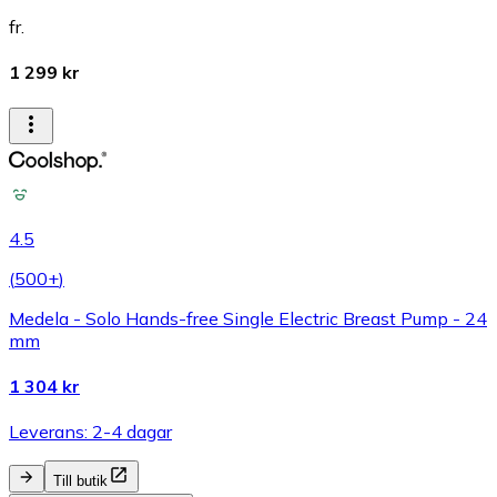
fr.
1 299 kr
4.5
(
500+
)
Medela - Solo Hands-free Single Electric Breast Pump - 24
mm
1 304 kr
Leverans: 2-4 dagar
Till butik