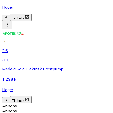
I lager
Till butik
2.6
(
13
)
Medela Solo Elektrisk Bröstpump
1 298 kr
I lager
Till butik
Annons
Annons