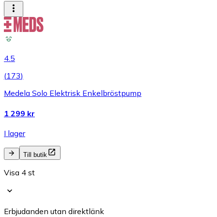
4.5
(
173
)
Medela Solo Elektrisk Enkelbröstpump
1 299 kr
I lager
Till butik
Visa 4 st
Erbjudanden utan direktlänk